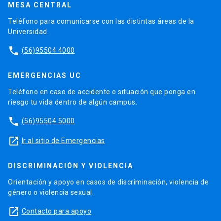
MESA CENTRAL
Teléfono para comunicarse con las distintas áreas de la
Universidad.
phone
(56)95504 4000
EMERGENCIAS UC
Teléfono en caso de accidente o situación que ponga en
riesgo tu vida dentro de algún campus.
phone
(56)95504 5000
launch
Ir al sitio de Emergencias
DISCRIMINACIÓN Y VIOLENCIA
Orientación y apoyo en casos de discriminación, violencia de
género o violencia sexual.
launch
Contacto para apoyo