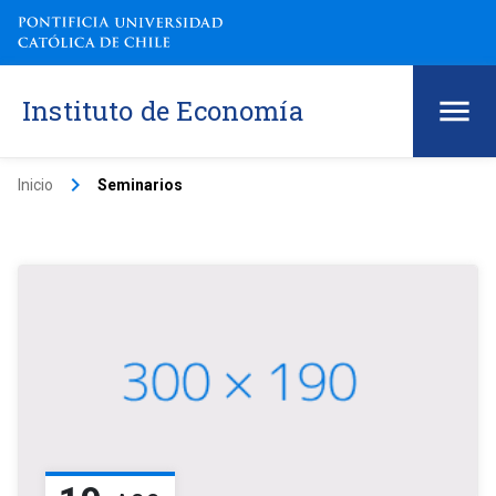
Instituto de Economía
keyboard_arrow_right
Inicio
Seminarios