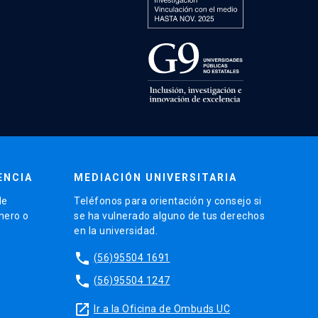
ENCIA
MEDIACIÓN UNIVERSITARIA
de
Teléfonos para orientación y consejo si
énero o
se ha vulnerado alguno de tus derechos
en la universidad.
phone
(56)95504 1691
phone
(56)95504 1247
launch
Ir a la Oficina de Ombuds UC