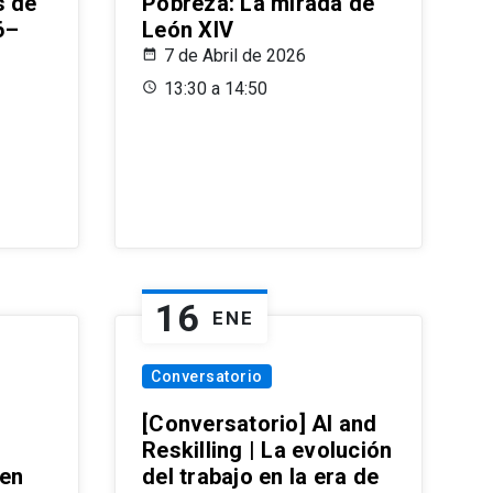
s de
Pobreza: La mirada de
6–
León XIV
7 de Abril de 2026
13:30 a 14:50
16
ENE
Conversatorio
[Conversatorio] AI and
Reskilling | La evolución
 en
del trabajo en la era de