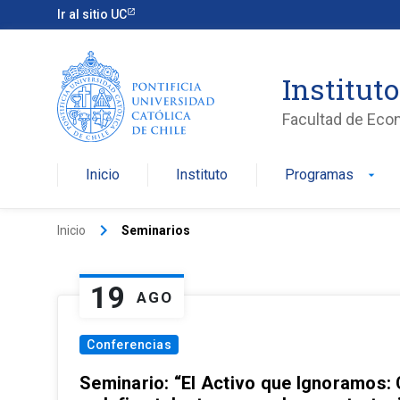
Ir al sitio UC
Institut
Facultad de Eco
Inicio
Instituto
Programas
arrow_drop_down
keyboard_arrow_right
Inicio
Seminarios
19
AGO
Conferencias
Seminario: “El Activo que Ignoramos: