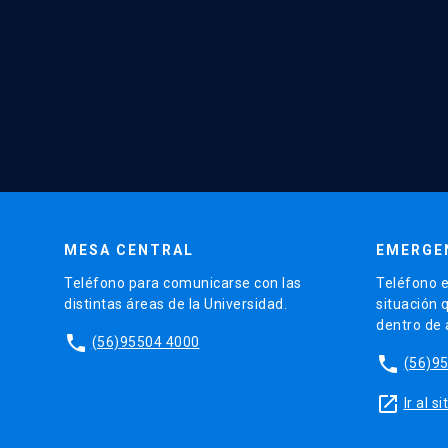
MESA CENTRAL
EMERGE
Teléfono para comunicarse con las
Teléfono e
distintas áreas de la Universidad.
situación 
dentro de
phone
(56)95504 4000
phone
(56)9
launch
Ir al 