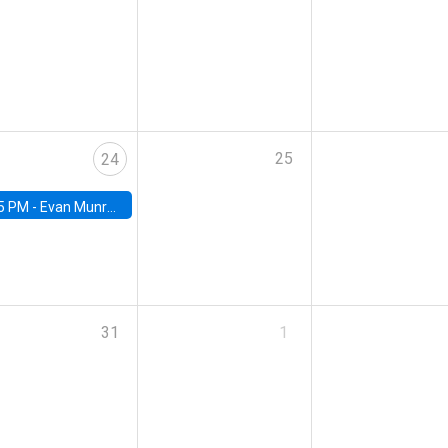
25
24
5 PM -
Evan Munro, Neyman Visiting Assistant Professor in the Department of Statistics at UC Berkeley
31
1