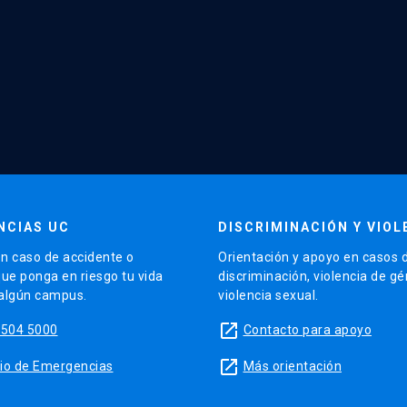
NCIAS UC
DISCRIMINACIÓN Y VIOL
n caso de accidente o
Orientación y apoyo en casos 
que ponga en riesgo tu vida
discriminación, violencia de g
 algún campus.
violencia sexual.
launch
5504 5000
Contacto para apoyo
launch
sitio de Emergencias
Más orientación