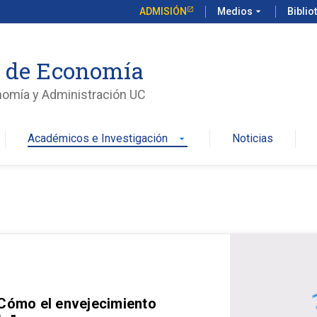
ADMISIÓN
Medios
arrow_drop_down
Biblio
o de Economía
nomía y Administración UC
Académicos e Investigación
Noticias
arrow_drop_down
 Cómo el envejecimiento