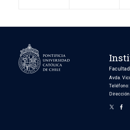
Inst
Facultad
Avda. Vic
Teléfono
Direcció