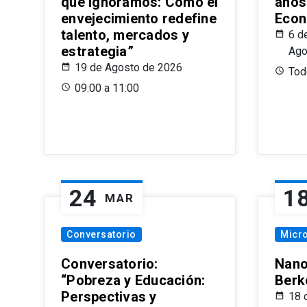
que Ignoramos: Cómo el
años
envejecimiento redefine
Econ
talento, mercados y
6 d
estrategia”
Ago
19 de Agosto de 2026
Todo
09:00 a 11:00
24
1
MAR
Conversatorio
Micr
Conversatorio:
Nano
“Pobreza y Educación:
Berk
Perspectivas y
18 