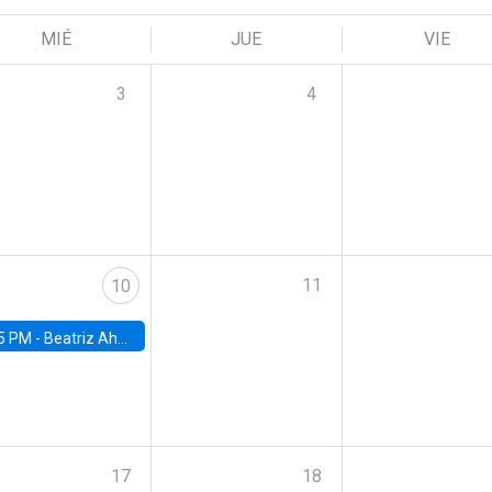
MIÉ
JUE
VIE
3
4
11
10
5 PM -
Beatriz Ahumada, PhD candidate, Universidad de Pittsburgh
17
18