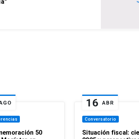
ia”
16
AGO
ABR
erencias
Conversatorio
emoración 50
Situación fiscal: ci