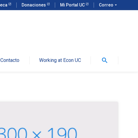
teca
Donaciones
Mi Portal UC
Correo
arrow_drop_down
search
Contacto
Working at Econ UC