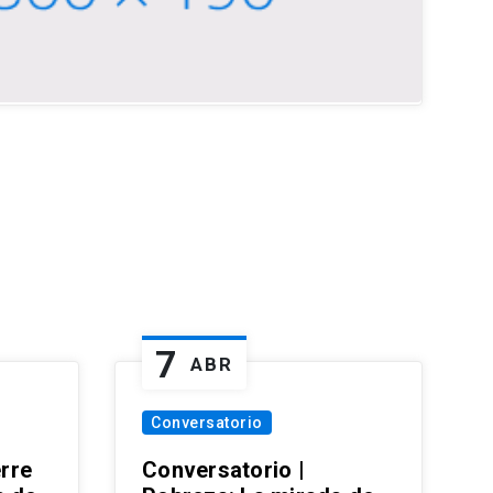
7
ABR
Conversatorio
erre
Conversatorio |