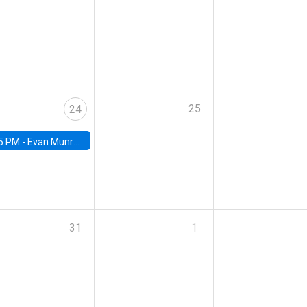
25
24
5 PM -
Evan Munro, Neyman Visiting Assistant Professor in the Department of Statistics at UC Berkeley
31
1