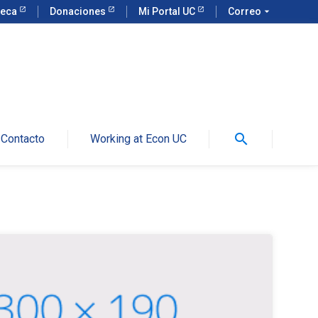
teca
Donaciones
Mi Portal UC
Correo
arrow_drop_down
search
Contacto
Working at Econ UC