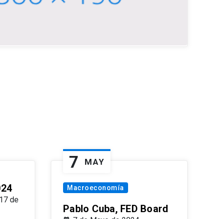
7
MAY
024
Macroeconomía
17 de
Pablo Cuba, FED Board