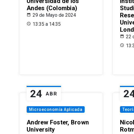
Universidad de los
Insti
Andes (Colombia)
Stud
Rese
29 de Mayo de 2024
Univ
13:35 a 14:35
Lond
22 
13:
24
2
ABR
Microeconomía Aplicada
Teor
Andrew Foster, Brown
Nico
University
Rotm