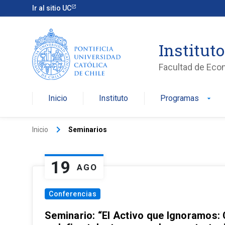
Ir al sitio UC
Institut
Facultad de Eco
Inicio
Instituto
Programas
arrow_drop_down
keyboard_arrow_right
Inicio
Seminarios
19
AGO
Conferencias
Seminario: “El Activo que Ignoramos: