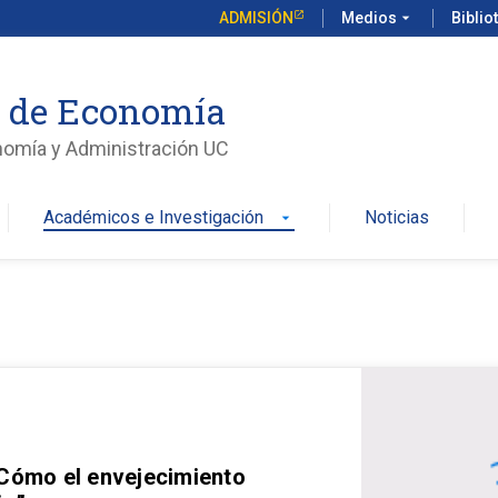
ADMISIÓN
Medios
arrow_drop_down
Biblio
o de Economía
nomía y Administración UC
Académicos e Investigación
Noticias
arrow_drop_down
 Cómo el envejecimiento