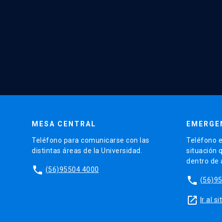
MESA CENTRAL
EMERGE
Teléfono para comunicarse con las
Teléfono e
distintas áreas de la Universidad.
situación 
dentro de
phone
(56)95504 4000
phone
(56)9
launch
Ir al 