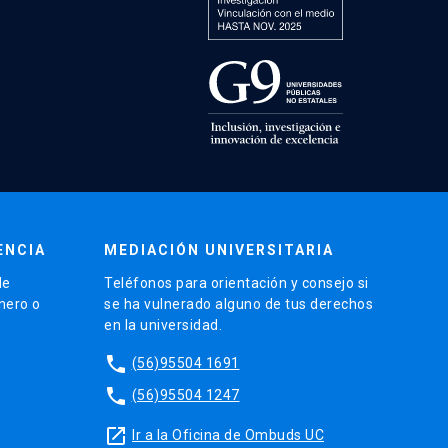
ENCIA
MEDIACIÓN UNIVERSITARIA
de
Teléfonos para orientación y consejo si
énero o
se ha vulnerado alguno de tus derechos
en la universidad.
phone
(56)95504 1691
phone
(56)95504 1247
launch
Ir a la Oficina de Ombuds UC