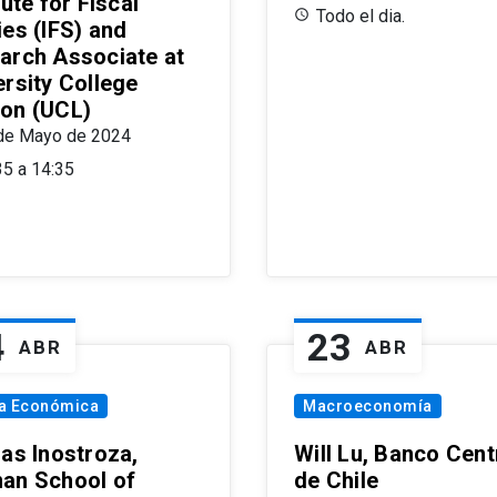
tute for Fiscal
Todo el dia.
ies (IFS) and
arch Associate at
ersity College
on (UCL)
de Mayo de 2024
35 a 14:35
4
23
ABR
ABR
ía Económica
Macroeconomía
las Inostroza,
Will Lu, Banco Cent
an School of
de Chile