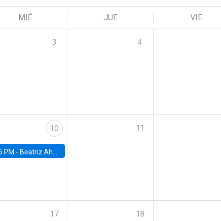
MIÉ
JUE
VIE
3
4
11
10
5 PM -
Beatriz Ahumada, PhD candidate, Universidad de Pittsburgh
17
18