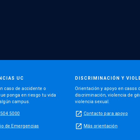
NCIAS UC
DISCRIMINACIÓN Y VIOL
n caso de accidente o
Orientación y apoyo en casos 
que ponga en riesgo tu vida
discriminación, violencia de g
 algún campus.
violencia sexual.
launch
5504 5000
Contacto para apoyo
launch
sitio de Emergencias
Más orientación