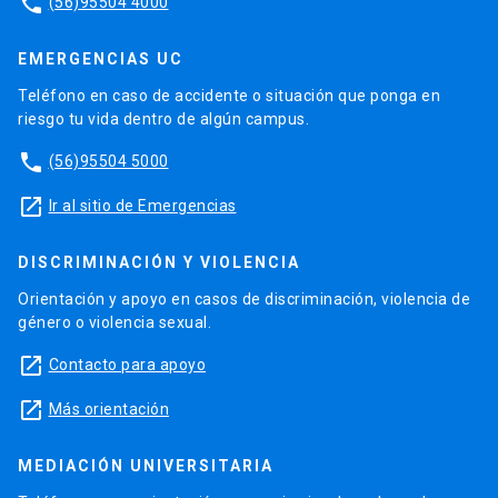
phone
(56)95504 4000
EMERGENCIAS UC
Teléfono en caso de accidente o situación que ponga en
riesgo tu vida dentro de algún campus.
phone
(56)95504 5000
launch
Ir al sitio de Emergencias
DISCRIMINACIÓN Y VIOLENCIA
Orientación y apoyo en casos de discriminación, violencia de
género o violencia sexual.
launch
Contacto para apoyo
launch
Más orientación
MEDIACIÓN UNIVERSITARIA