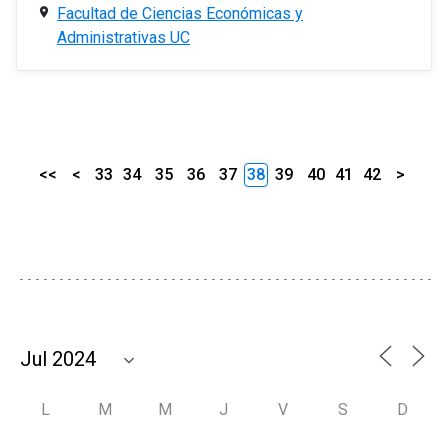
Facultad de Ciencias Económicas y
Administrativas UC
<<
<
33
34
35
36
37
38
39
40
41
42
>
L
M
M
J
V
S
D