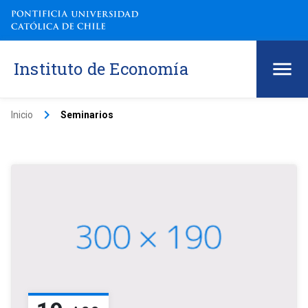
Instituto de Economía
keyboard_arrow_right
Inicio
Seminarios