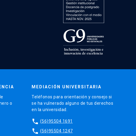
ENCIA
MEDIACIÓN UNIVERSITARIA
de
Teléfonos para orientación y consejo si
énero o
se ha vulnerado alguno de tus derechos
en la universidad.
phone
(56)95504 1691
phone
(56)95504 1247