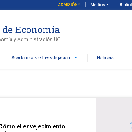
ADMISIÓN
Medios
arrow_drop_down
Biblio
o de Economía
nomía y Administración UC
Académicos e Investigación
Noticias
arrow_drop_down
 Cómo el envejecimiento