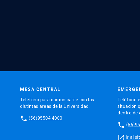
MESA CENTRAL
EMERGE
Teléfono para comunicarse con las
Teléfono e
distintas áreas de la Universidad.
situación 
dentro de
phone
(56)95504 4000
phone
(56)9
launch
Ir al 