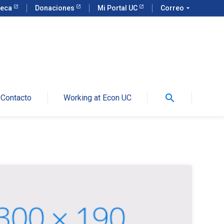
teca
Donaciones
Mi Portal UC
Correo
arrow_drop_down
search
Contacto
Working at Econ UC