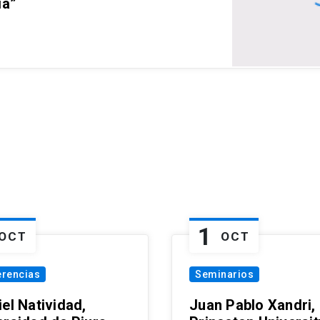
ia”
1
OCT
OCT
erencias
Seminarios
el Natividad,
Juan Pablo Xandri,