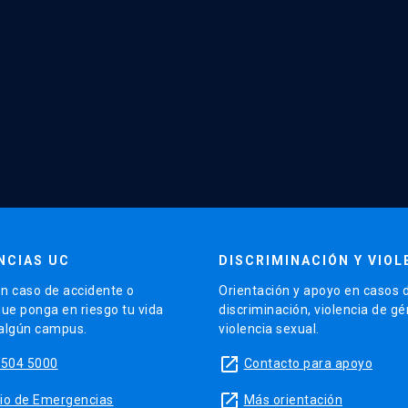
NCIAS UC
DISCRIMINACIÓN Y VIOL
n caso de accidente o
Orientación y apoyo en casos 
que ponga en riesgo tu vida
discriminación, violencia de g
 algún campus.
violencia sexual.
launch
5504 5000
Contacto para apoyo
launch
sitio de Emergencias
Más orientación