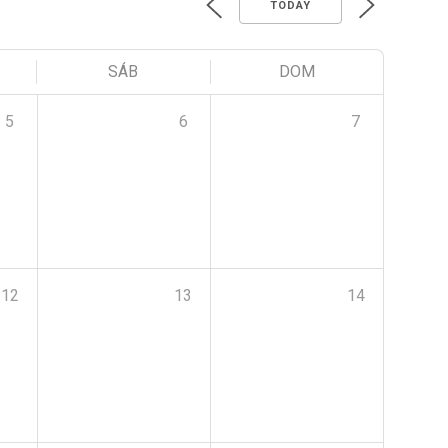
TODAY
SÁB
DOM
5
6
7
12
13
14