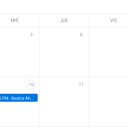
MIÉ
JUE
VIE
3
4
11
10
5 PM -
Beatriz Ahumada, PhD candidate, Universidad de Pittsburgh