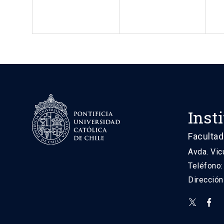
Inst
Facultad
Avda. Vic
Teléfono
Direcció