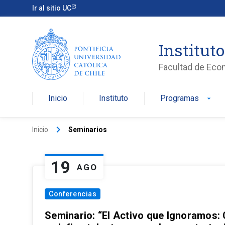
Ir al sitio UC
Institut
Facultad de Eco
Inicio
Instituto
Programas
arrow_drop_down
keyboard_arrow_right
Inicio
Seminarios
19
AGO
Conferencias
Seminario: “El Activo que Ignoramos: