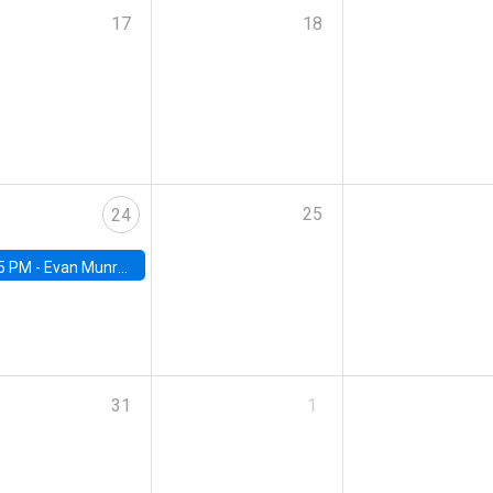
17
18
25
24
5 PM -
Evan Munro, Neyman Visiting Assistant Professor in the Department of Statistics at UC Berkeley
31
1