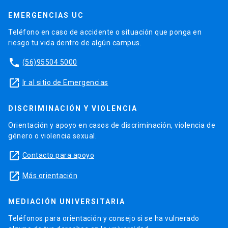
EMERGENCIAS UC
Teléfono en caso de accidente o situación que ponga en
riesgo tu vida dentro de algún campus.
phone
(56)95504 5000
launch
Ir al sitio de Emergencias
DISCRIMINACIÓN Y VIOLENCIA
Orientación y apoyo en casos de discriminación, violencia de
género o violencia sexual.
launch
Contacto para apoyo
launch
Más orientación
MEDIACIÓN UNIVERSITARIA
Teléfonos para orientación y consejo si se ha vulnerado