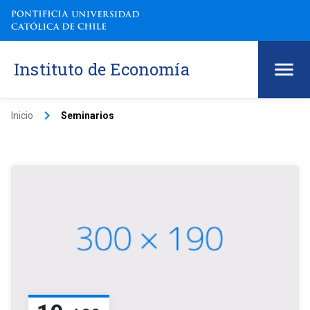
Instituto de Economía
keyboard_arrow_right
Inicio
Seminarios