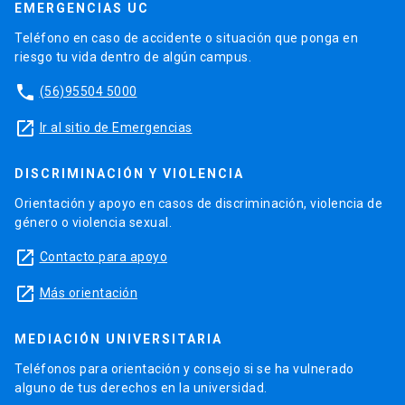
EMERGENCIAS UC
Teléfono en caso de accidente o situación que ponga en
riesgo tu vida dentro de algún campus.
phone
(56)95504 5000
launch
Ir al sitio de Emergencias
DISCRIMINACIÓN Y VIOLENCIA
Orientación y apoyo en casos de discriminación, violencia de
género o violencia sexual.
launch
Contacto para apoyo
launch
Más orientación
MEDIACIÓN UNIVERSITARIA
Teléfonos para orientación y consejo si se ha vulnerado
alguno de tus derechos en la universidad.