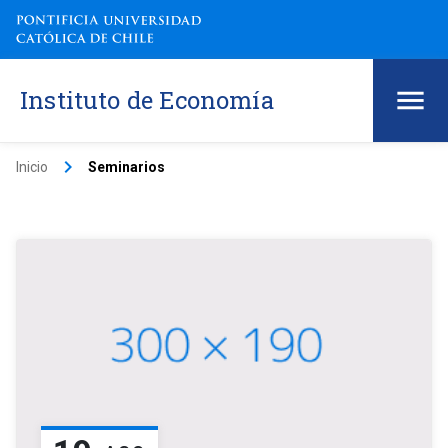
Instituto de Economía
keyboard_arrow_right
Inicio
Seminarios