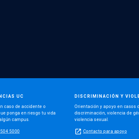
NCIAS UC
DISCRIMINACIÓN Y VIOL
n caso de accidente o
Orientación y apoyo en casos 
que ponga en riesgo tu vida
discriminación, violencia de g
 algún campus.
violencia sexual.
launch
5504 5000
Contacto para apoyo