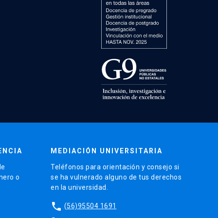
ENCIA
MEDIACIÓN UNIVERSITARIA
de
Teléfonos para orientación y consejo si
énero o
se ha vulnerado alguno de tus derechos
en la universidad.
phone
(56)95504 1691