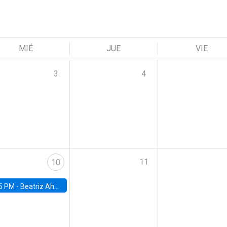
MIÉ
JUE
VIE
3
4
11
10
5 PM -
Beatriz Ahumada, PhD candidate, Universidad de Pittsburgh