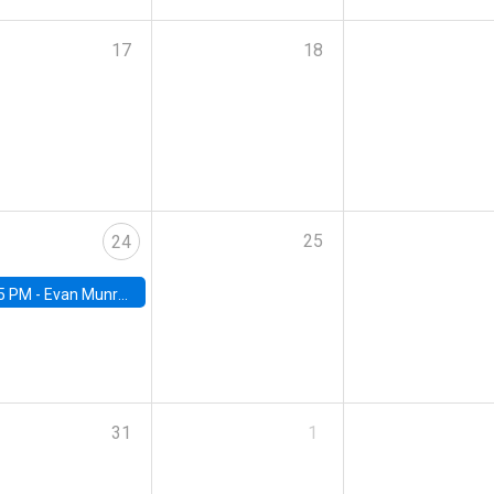
17
18
25
24
5 PM -
Evan Munro, Neyman Visiting Assistant Professor in the Department of Statistics at UC Berkeley
31
1