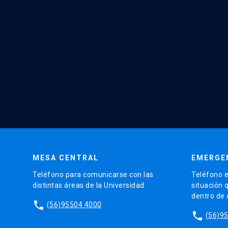
MESA CENTRAL
EMERGE
Teléfono para comunicarse con las
Teléfono e
distintas áreas de la Universidad.
situación 
dentro de
phone
(56)95504 4000
phone
(56)9