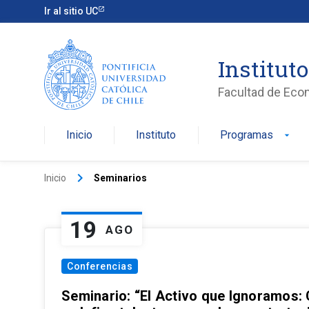
Ir al sitio UC
Institut
Facultad de Eco
Inicio
Instituto
Programas
arrow_drop_down
keyboard_arrow_right
Inicio
Seminarios
19
AGO
Conferencias
Seminario: “El Activo que Ignoramos: