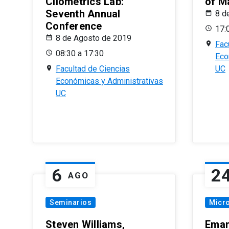
Cliometrics Lab:
of M
Seventh Annual
8 d
Conference
17:
8 de Agosto de 2019
Fac
08:30 a 17:30
Eco
Facultad de Ciencias
UC
Económicas y Administrativas
UC
6
2
AGO
Seminarios
Micr
Steven Williams,
Eman