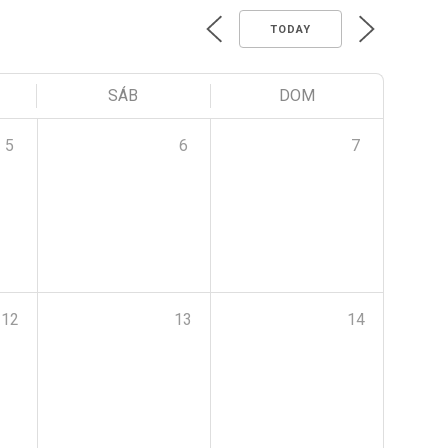
TODAY
SÁB
DOM
5
6
7
12
13
14