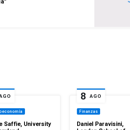
ia”
8
AGO
AGO
oeconomía
Finanzas
e Saffie, University
Daniel Paravisini,