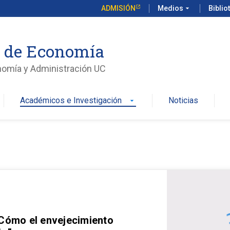
ADMISIÓN
Medios
arrow_drop_down
Biblio
o de Economía
nomía y Administración UC
Académicos e Investigación
Noticias
arrow_drop_down
 Cómo el envejecimiento