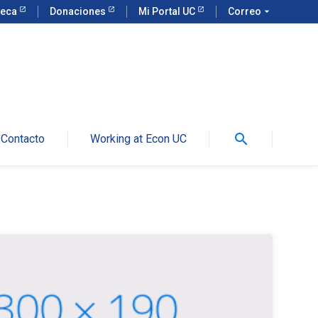
teca
Donaciones
Mi Portal UC
Correo
arrow_drop_down
search
Contacto
Working at Econ UC