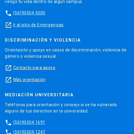
riesgo tu vida dentro de algún campus.
phone
(56)95504 5000
launch
Ir al sitio de Emergencias
DISCRIMINACIÓN Y VIOLENCIA
Orientación y apoyo en casos de discriminación, violencia de
género o violencia sexual.
launch
Contacto para apoyo
launch
Más orientación
MEDIACIÓN UNIVERSITARIA
Teléfonos para orientación y consejo si se ha vulnerado
alguno de tus derechos en la universidad.
phone
(56)95504 1691
phone
(56)95504 1247