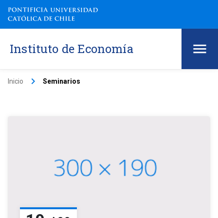
Instituto de Economía
keyboard_arrow_right
Inicio
Seminarios