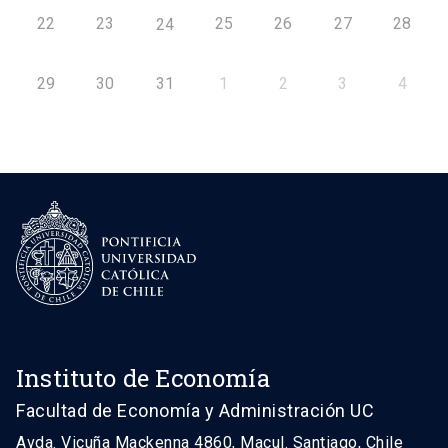
22
23
25
26
27
28
24
29
30
31
1
2
3
4
Instituto de Economía
Facultad de Economía y Administración UC
Avda. Vicuña Mackenna 4860, Macul. Santiago, Chile