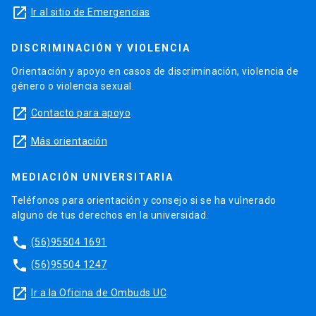
launch
Ir al sitio de Emergencias
DISCRIMINACIÓN Y VIOLENCIA
Orientación y apoyo en casos de discriminación, violencia de
género o violencia sexual.
launch
Contacto para apoyo
launch
Más orientación
MEDIACIÓN UNIVERSITARIA
Teléfonos para orientación y consejo si se ha vulnerado
alguno de tus derechos en la universidad.
phone
(56)95504 1691
phone
(56)95504 1247
launch
Ir a la Oficina de Ombuds UC