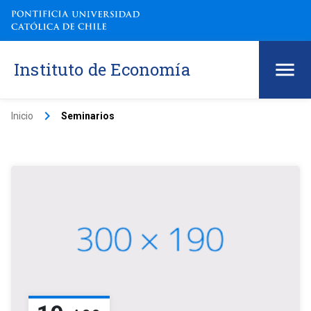
Instituto de Economía
keyboard_arrow_right
Inicio
Seminarios