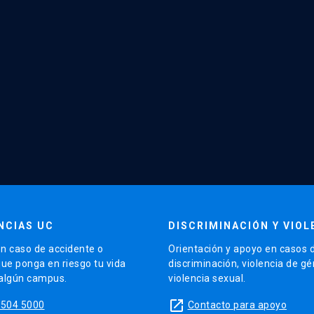
NCIAS UC
DISCRIMINACIÓN Y VIOL
n caso de accidente o
Orientación y apoyo en casos 
que ponga en riesgo tu vida
discriminación, violencia de g
 algún campus.
violencia sexual.
launch
5504 5000
Contacto para apoyo