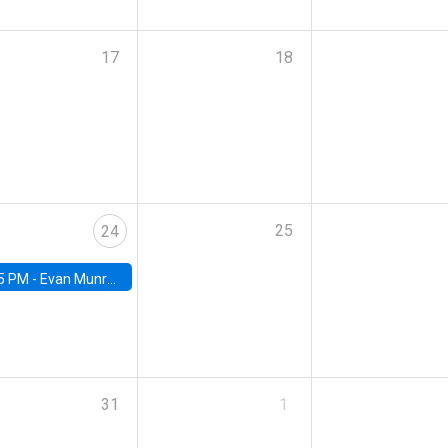
17
18
25
24
5 PM -
Evan Munro, Neyman Visiting Assistant Professor in the Department of Statistics at UC Berkeley
31
1