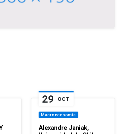
29
OCT
Macroeconomía
Y
Alexandre Janiak,