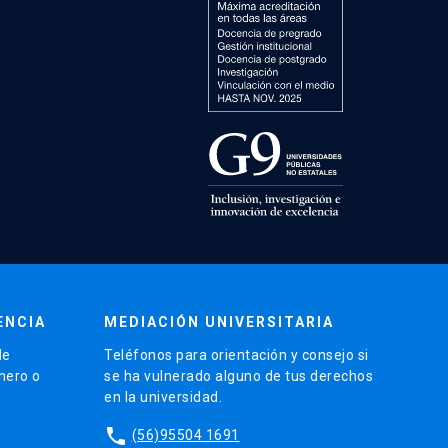
ENCIA
MEDIACIÓN UNIVERSITARIA
de
Teléfonos para orientación y consejo si
énero o
se ha vulnerado alguno de tus derechos
en la universidad.
phone
(56)95504 1691