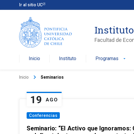
Ir al sitio UC
Institut
Facultad de Eco
Inicio
Instituto
Programas
arrow_drop_down
keyboard_arrow_right
Inicio
Seminarios
19
AGO
Conferencias
Seminario: “El Activo que Ignoramos: