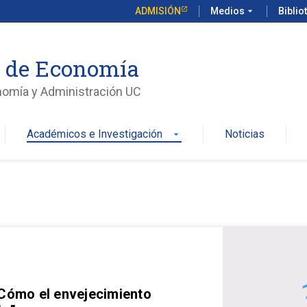
ADMISIÓN
Medios
arrow_drop_down
Biblio
o de Economía
nomía y Administración UC
Académicos e Investigación
Noticias
arrow_drop_down
 Cómo el envejecimiento