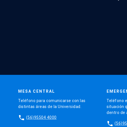
MESA CENTRAL
EMERGE
Teléfono para comunicarse con las
Teléfono e
distintas áreas de la Universidad.
situación 
dentro de
phone
(56)95504 4000
phone
(56)9