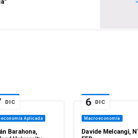
ia”
7
6
DIC
DIC
oeconomía Aplicada
Macroeconomía
án Barahona,
Davide Melcangi, N