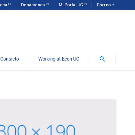
teca
Donaciones
Mi Portal UC
Correo
arrow_drop_down
search
Contacto
Working at Econ UC