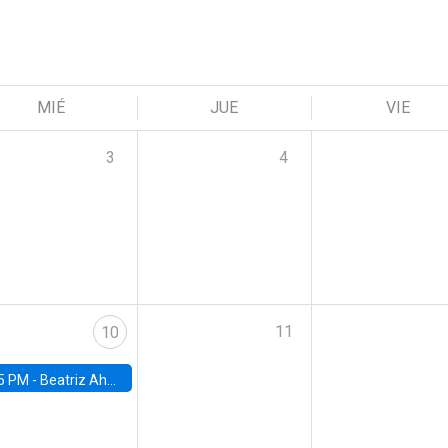
MIÉ
JUE
VIE
3
4
11
10
5 PM -
Beatriz Ahumada, PhD candidate, Universidad de Pittsburgh