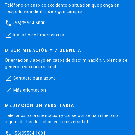
Teléfono en caso de accidente o situación que ponga en
riesgo tu vida dentro de algún campus.
phone
(56)95504 5000
launch
Ir al sitio de Emergencias
DISCRIMINACIÓN Y VIOLENCIA
Orientación y apoyo en casos de discriminación, violencia de
género o violencia sexual.
launch
Contacto para apoyo
launch
Más orientación
MEDIACIÓN UNIVERSITARIA
Teléfonos para orientación y consejo si se ha vulnerado
alguno de tus derechos en la universidad.
phone
(56)95504 1691