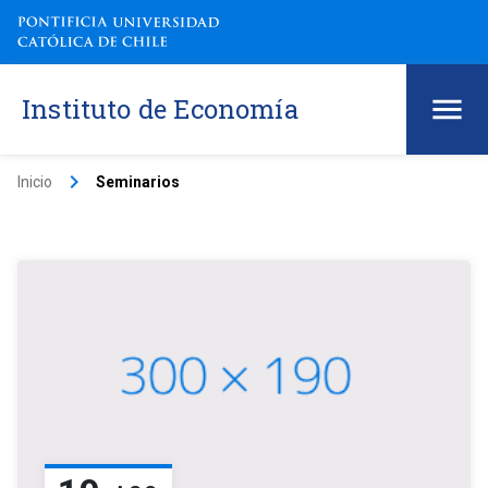
Instituto de Economía
keyboard_arrow_right
Inicio
Seminarios