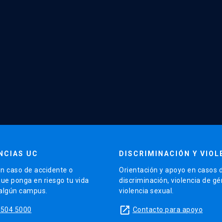
NCIAS UC
DISCRIMINACIÓN Y VIOL
n caso de accidente o
Orientación y apoyo en casos 
que ponga en riesgo tu vida
discriminación, violencia de g
 algún campus.
violencia sexual.
launch
5504 5000
Contacto para apoyo