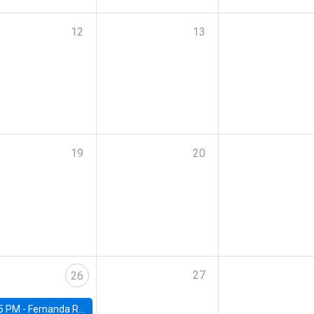
12
13
19
20
27
26
5 PM -
Fernanda Rojas Ampuero, University of Wisconsin-Madison