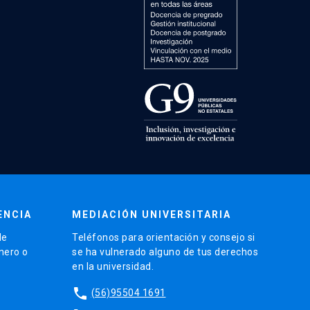
ENCIA
MEDIACIÓN UNIVERSITARIA
de
Teléfonos para orientación y consejo si
énero o
se ha vulnerado alguno de tus derechos
en la universidad.
phone
(56)95504 1691