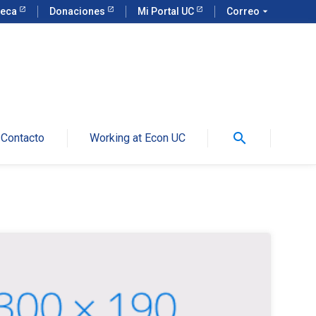
teca
Donaciones
Mi Portal UC
Correo
arrow_drop_down
search
Contacto
Working at Econ UC