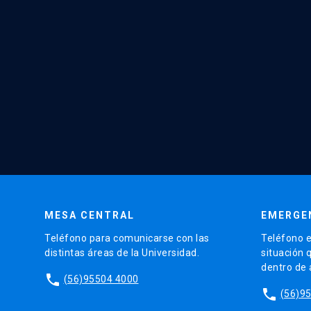
MESA CENTRAL
EMERGE
Teléfono para comunicarse con las
Teléfono e
distintas áreas de la Universidad.
situación 
dentro de
phone
(56)95504 4000
phone
(56)9