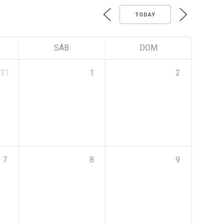
TODAY
SÁB
DOM
31
1
2
7
8
9