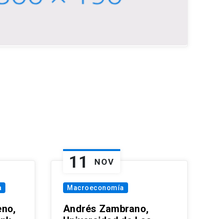
11
NOV
a
Macroeconomía
eno,
Andrés Zambrano,