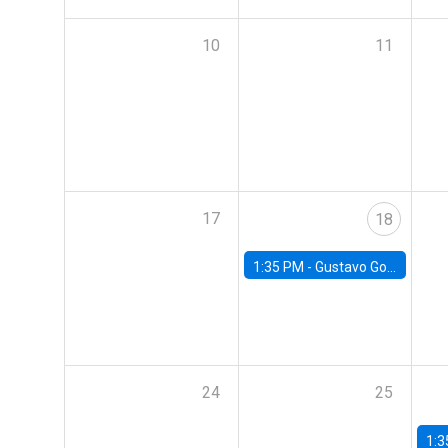
10
11
17
18
1:35 PM -
Gustavo González, Banco Central de Chile
24
25
1:3