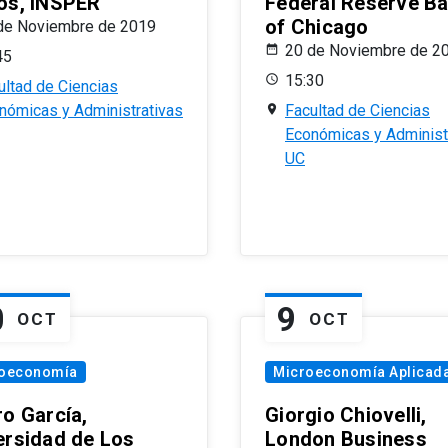
os, INSPER
Federal Reserve B
of Chicago
de Noviembre de 2019
20 de Noviembre de 2
45
15:30
ultad de Ciencias
nómicas y Administrativas
Facultad de Ciencias
Económicas y Administ
UC
0
9
OCT
OCT
oeconomía
Microeconomía Aplicad
ro García,
Giorgio Chiovelli,
ersidad de Los
London Business