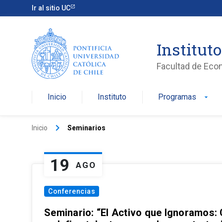
Ir al sitio UC
Institut
Facultad de Eco
Inicio
Instituto
Programas
arrow_drop_down
keyboard_arrow_right
Inicio
Seminarios
19
AGO
Conferencias
Seminario: “El Activo que Ignoramos: