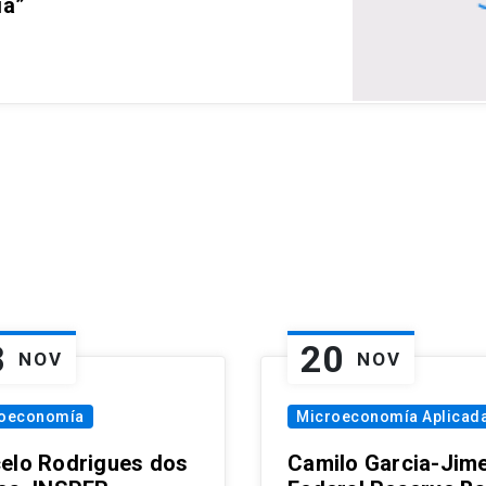
ia”
8
20
NOV
NOV
oeconomía
Microeconomía Aplicad
elo Rodrigues dos
Camilo Garcia-Jim