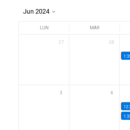
LUN
MAR
27
28
1:3
3
4
12:
1:3