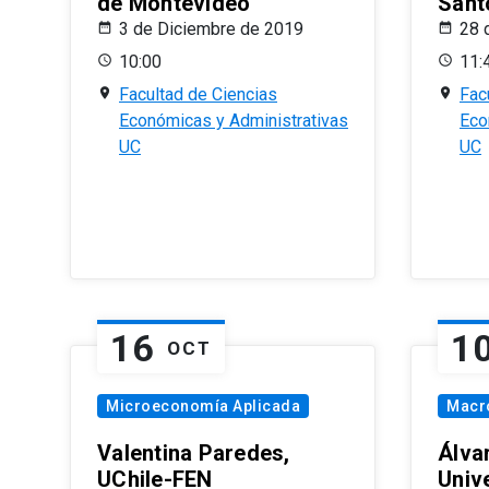
de Montevideo
Sant
3 de Diciembre de 2019
28 
10:00
11:
Facultad de Ciencias
Fac
Económicas y Administrativas
Eco
UC
UC
16
1
OCT
Microeconomía Aplicada
Macr
Valentina Paredes,
Álva
UChile-FEN
Univ