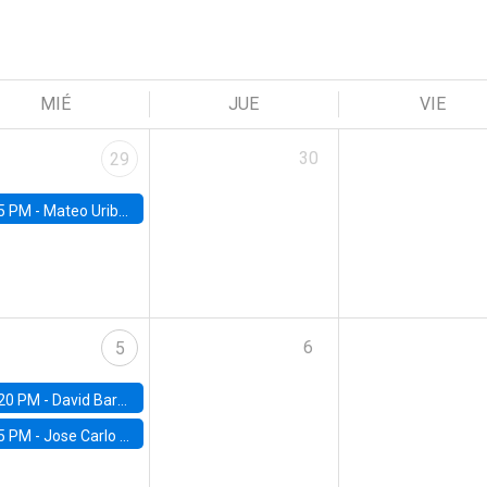
MIÉ
JUE
VIE
30
29
5 PM -
Mateo Uribe-Castro, Universidad de los Andes (Colombia)
6
5
20 PM -
David Bardey, Universidad de los Andes - CEDE
5 PM -
Jose Carlo Bermudez, UC (ME) & World Bank