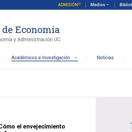
ADMISIÓN
Medios
arrow_drop_down
Biblio
o de Economía
nomía y Administración UC
Académicos e Investigación
Noticias
arrow_drop_down
 Cómo el envejecimiento