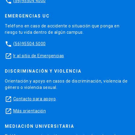
phone
(56)95504 4000
EMERGENCIAS UC
Teléfono en caso de accidente o situación que ponga en
riesgo tu vida dentro de algún campus.
phone
(56)95504 5000
launch
Ir al sitio de Emergencias
DISCRIMINACIÓN Y VIOLENCIA
Orientación y apoyo en casos de discriminación, violencia de
género o violencia sexual.
launch
Contacto para apoyo
launch
Más orientación
MEDIACIÓN UNIVERSITARIA