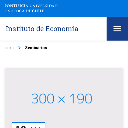
Instituto de Economía
keyboard_arrow_right
Inicio
Seminarios