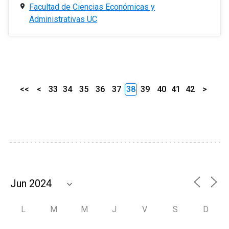
Facultad de Ciencias Económicas y
Administrativas UC
<<
<
33
34
35
36
37
38
39
40
41
42
>
L
M
M
J
V
S
D