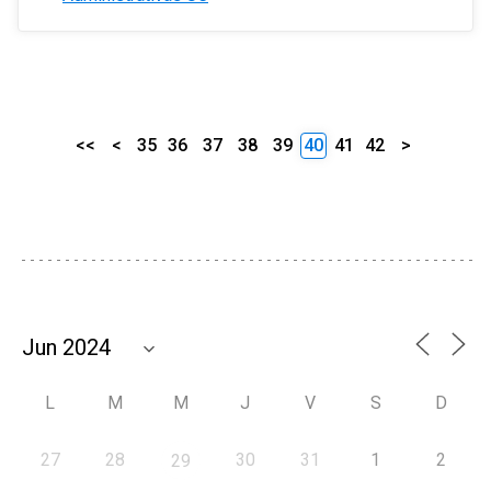
<<
<
35
36
37
38
39
40
41
42
>
L
M
M
J
V
S
D
27
28
30
31
1
2
29