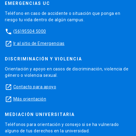
EMERGENCIAS UC
Teléfono en caso de accidente o situación que ponga en
riesgo tu vida dentro de algún campus.
phone
(56)95504 5000
launch
Ir al sitio de Emergencias
DISCRIMINACIÓN Y VIOLENCIA
Orientación y apoyo en casos de discriminación, violencia de
género o violencia sexual.
launch
Contacto para apoyo
launch
Más orientación
MEDIACIÓN UNIVERSITARIA
Teléfonos para orientación y consejo si se ha vulnerado
alguno de tus derechos en la universidad.