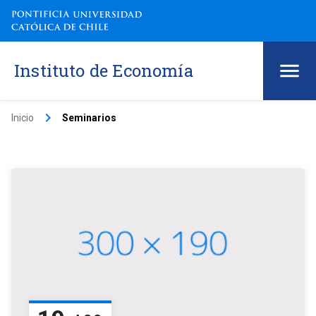
Instituto de Economía
keyboard_arrow_right
Inicio
Seminarios