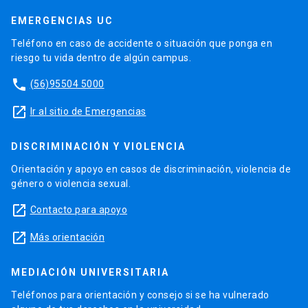
EMERGENCIAS UC
Teléfono en caso de accidente o situación que ponga en
riesgo tu vida dentro de algún campus.
phone
(56)95504 5000
launch
Ir al sitio de Emergencias
DISCRIMINACIÓN Y VIOLENCIA
Orientación y apoyo en casos de discriminación, violencia de
género o violencia sexual.
launch
Contacto para apoyo
launch
Más orientación
MEDIACIÓN UNIVERSITARIA
Teléfonos para orientación y consejo si se ha vulnerado