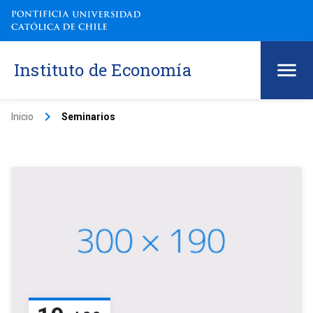
Instituto de Economía
keyboard_arrow_right
Inicio
Seminarios