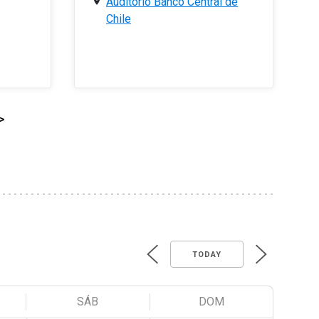
Auditorio Banco Central de
Chile
>
TODAY
SÁB
DOM