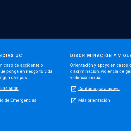
NCIAS UC
DISCRIMINACIÓN Y VIOL
n caso de accidente o
Orientación y apoyo en casos 
que ponga en riesgo tu vida
discriminación, violencia de g
 algún campus.
violencia sexual.
launch
5504 5000
Contacto para apoyo
launch
sitio de Emergencias
Más orientación