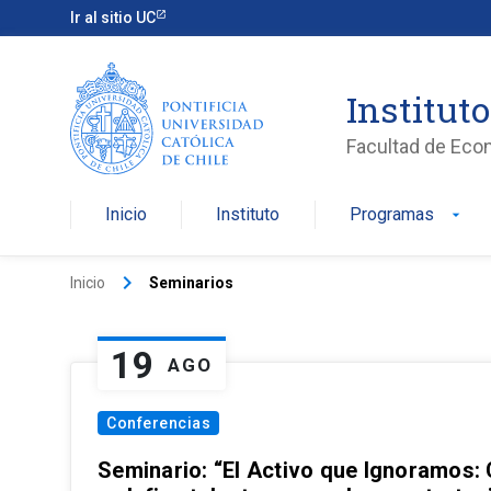
Ir al sitio UC
Institut
Facultad de Eco
Inicio
Instituto
Programas
arrow_drop_down
keyboard_arrow_right
Inicio
Seminarios
19
AGO
Conferencias
Seminario: “El Activo que Ignoramos: