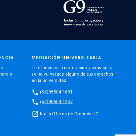
ENCIA
MEDIACIÓN UNIVERSITARIA
de
Teléfonos para orientación y consejo si
énero o
se ha vulnerado alguno de tus derechos
en la universidad.
phone
(56)95504 1691
phone
(56)95504 1247
launch
Ir a la Oficina de Ombuds UC