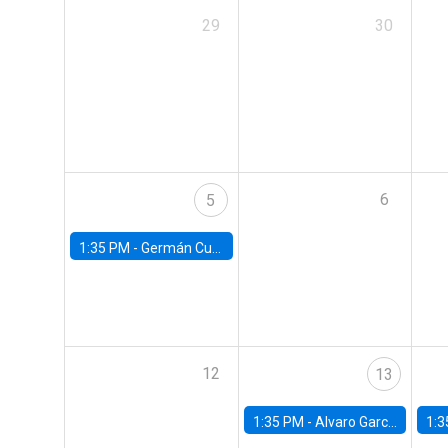
29
30
6
5
1:35 PM -
Germán Cubas, University of Houston
12
13
1:35 PM -
Alvaro Garcia-Marin, Universidad de Los Andes
1:3