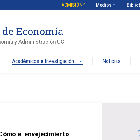
ADMISIÓN
Medios
arrow_drop_down
Biblio
o de Economía
nomía y Administración UC
Académicos e Investigación
Noticias
arrow_drop_down
 Cómo el envejecimiento