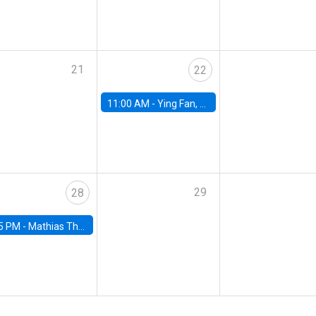
21
22
11:00 AM -
Ying Fan, University of Michigan
29
28
5 PM -
Mathias Thoenig, University of Lausanne