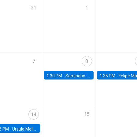
31
1
7
8
1:30 PM -
Seminario: “Recuperando la humanidad para progresar en la era de la IA»
1:35 PM -
Felipe Martínez, alumno Doctorado en Ec
15
14
5 PM -
Ursula Mello, Insper - Institute of Education and Research