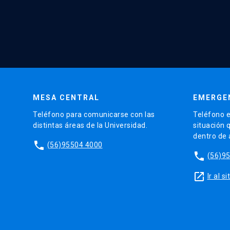
MESA CENTRAL
EMERGE
Teléfono para comunicarse con las
Teléfono e
distintas áreas de la Universidad.
situación 
dentro de
phone
(56)95504 4000
phone
(56)9
launch
Ir al 