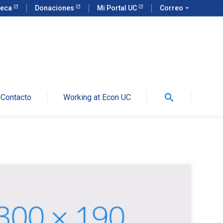
teca
Donaciones
Mi Portal UC
Correo
arrow_drop_down
search
Contacto
Working at Econ UC