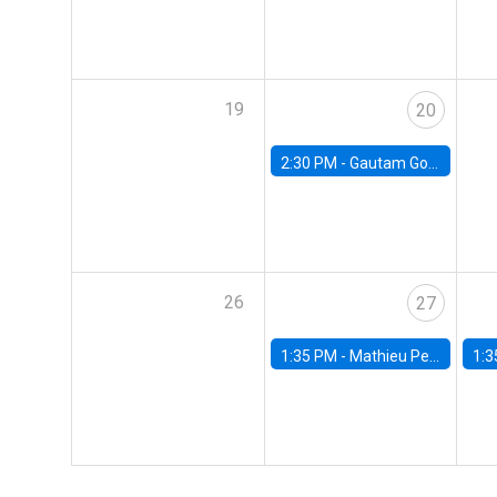
19
20
2:30 PM -
Gautam Gowrisankaran, Columbia University
26
27
1:35 PM -
Mathieu Pedemonte, IDB
1:3