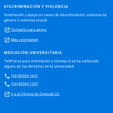
DISCRIMINACIÓN Y VIOLENCIA
Orientación y apoyo en casos de discriminación, violencia de
género o violencia sexual.
launch
Contacto para apoyo
launch
Más orientación
MEDIACIÓN UNIVERSITARIA
Teléfonos para orientación y consejo si se ha vulnerado
alguno de tus derechos en la universidad.
phone
(56)95504 1691
phone
(56)95504 1247
launch
Ir a la Oficina de Ombuds UC