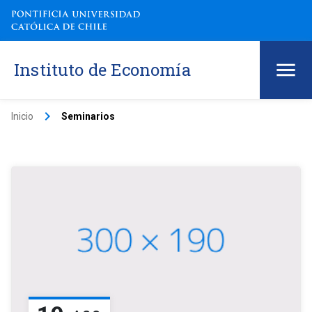
Instituto de Economía
keyboard_arrow_right
Inicio
Seminarios