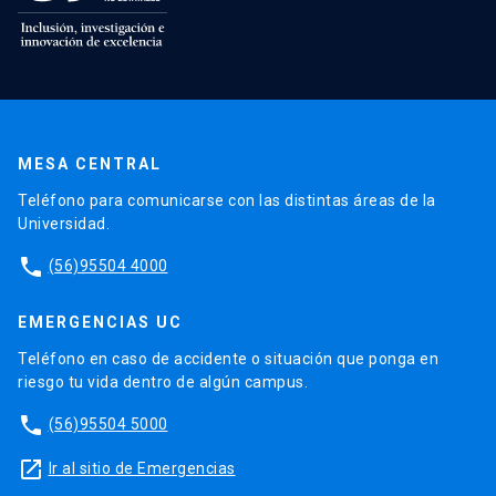
MESA CENTRAL
Teléfono para comunicarse con las distintas áreas de la
Universidad.
phone
(56)95504 4000
EMERGENCIAS UC
Teléfono en caso de accidente o situación que ponga en
riesgo tu vida dentro de algún campus.
phone
(56)95504 5000
launch
Ir al sitio de Emergencias