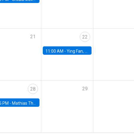
21
22
11:00 AM -
Ying Fan, University of Michigan
29
28
5 PM -
Mathias Thoenig, University of Lausanne