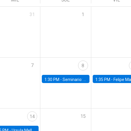
31
1
7
8
1:30 PM -
Seminario: “Recuperando la humanidad para progresar en la era de la IA»
1:35 PM -
Felipe Martínez, alumno Doctorado en Ec
15
14
5 PM -
Ursula Mello, Insper - Institute of Education and Research