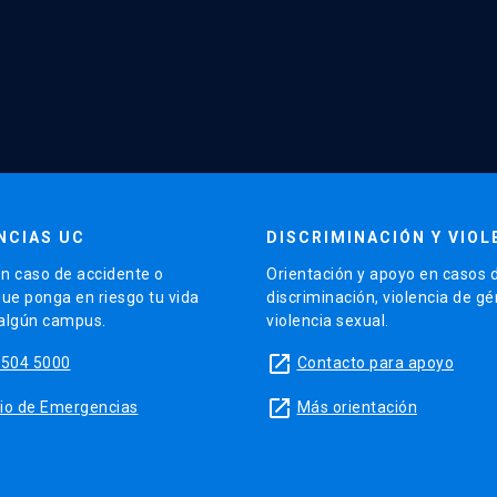
NCIAS UC
DISCRIMINACIÓN Y VIOL
n caso de accidente o
Orientación y apoyo en casos 
que ponga en riesgo tu vida
discriminación, violencia de g
 algún campus.
violencia sexual.
launch
5504 5000
Contacto para apoyo
launch
sitio de Emergencias
Más orientación