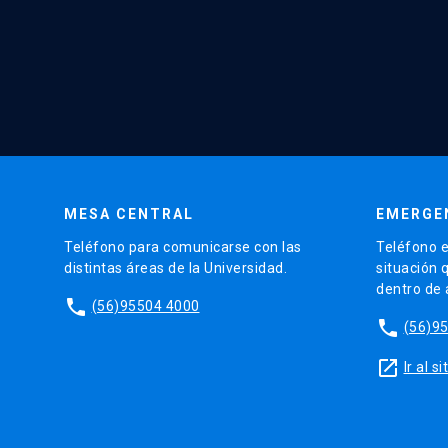
MESA CENTRAL
EMERGE
Teléfono para comunicarse con las
Teléfono e
distintas áreas de la Universidad.
situación 
dentro de
phone
(56)95504 4000
phone
(56)9
launch
Ir al 