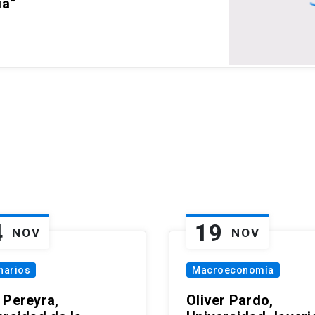
ia”
4
19
NOV
NOV
narios
Macroeconomía
 Pereyra,
Oliver Pardo,