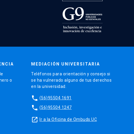
ENCIA
MEDIACIÓN UNIVERSITARIA
de
Teléfonos para orientación y consejo si
énero o
se ha vulnerado alguno de tus derechos
en la universidad.
phone
(56)95504 1691
phone
(56)95504 1247
launch
Ir a la Oficina de Ombuds UC