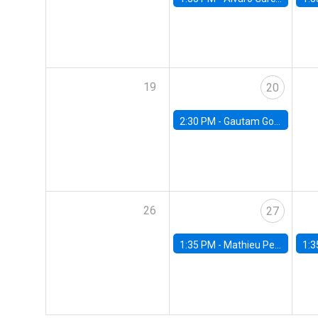
19
20
2:30 PM -
Gautam Gowrisankaran, Columbia University
26
27
1:35 PM -
Mathieu Pedemonte, IDB
1:3