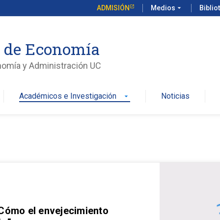
ADMISIÓN
Medios
arrow_drop_down
Biblio
o de Economía
nomía y Administración UC
Académicos e Investigación
Noticias
arrow_drop_down
 Cómo el envejecimiento