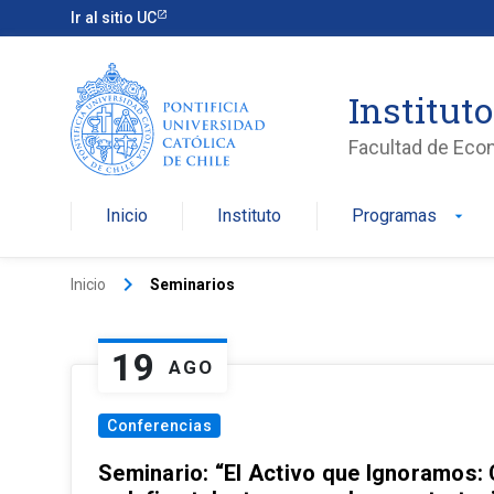
Ir al sitio UC
Institut
Facultad de Eco
Inicio
Instituto
Programas
arrow_drop_down
keyboard_arrow_right
Inicio
Seminarios
19
AGO
Conferencias
Seminario: “El Activo que Ignoramos: