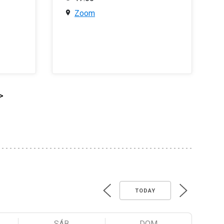
Zoom
>
TODAY
SÁB
DOM