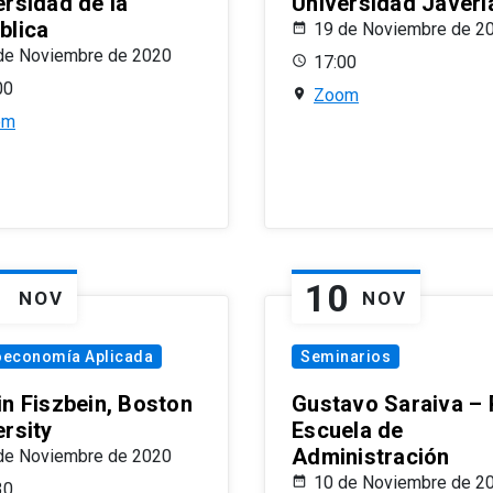
ersidad de la
Universidad Javeri
blica
19 de Noviembre de 2
de Noviembre de 2020
17:00
00
Zoom
om
1
10
NOV
NOV
oeconomía Aplicada
Seminarios
in Fiszbein, Boston
Gustavo Saraiva –
ersity
Escuela de
Administración
de Noviembre de 2020
10 de Noviembre de 2
30