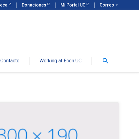
teca
Donaciones
Mi Portal UC
Correo
arrow_drop_down
search
Contacto
Working at Econ UC