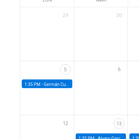
29
30
6
5
1:35 PM -
Germán Cubas, University of Houston
12
13
1:35 PM -
Alvaro Garcia-Marin, Universidad de Los Andes
1:3