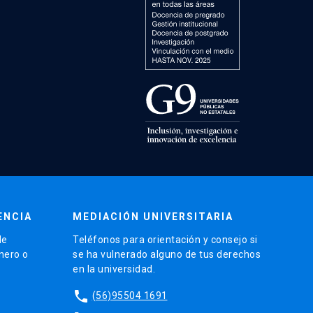
ENCIA
MEDIACIÓN UNIVERSITARIA
de
Teléfonos para orientación y consejo si
énero o
se ha vulnerado alguno de tus derechos
en la universidad.
phone
(56)95504 1691