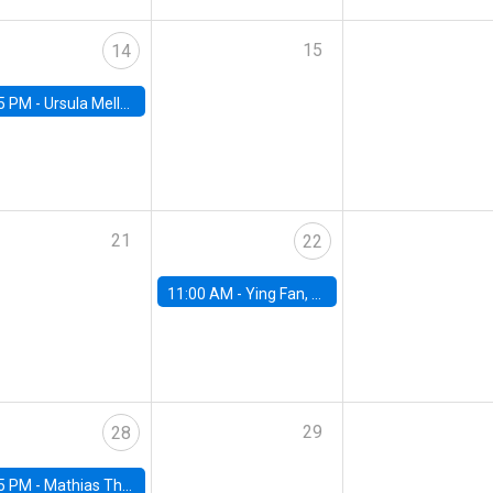
15
14
5 PM -
Ursula Mello, Insper - Institute of Education and Research
21
22
11:00 AM -
Ying Fan, University of Michigan
29
28
5 PM -
Mathias Thoenig, University of Lausanne