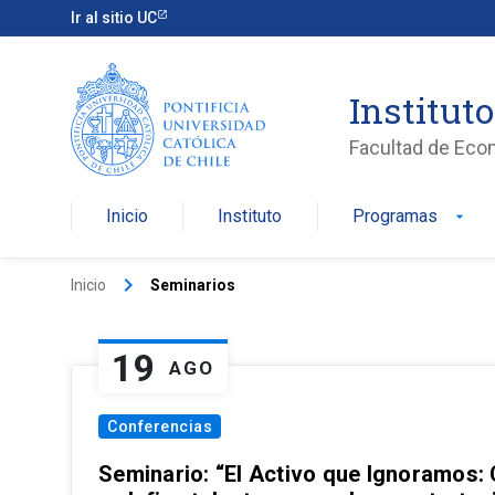
Ir al sitio UC
Institut
Facultad de Eco
Inicio
Instituto
Programas
arrow_drop_down
keyboard_arrow_right
Inicio
Seminarios
19
AGO
Conferencias
Seminario: “El Activo que Ignoramos: