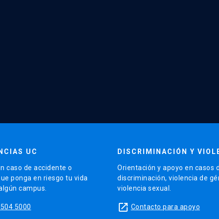
NCIAS UC
DISCRIMINACIÓN Y VIOL
n caso de accidente o
Orientación y apoyo en casos 
que ponga en riesgo tu vida
discriminación, violencia de g
 algún campus.
violencia sexual.
launch
5504 5000
Contacto para apoyo