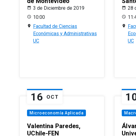
de Montevideo
Sant
3 de Diciembre de 2019
28 
10:00
11:
Facultad de Ciencias
Fac
Económicas y Administrativas
Eco
UC
UC
16
1
OCT
Microeconomía Aplicada
Macr
Valentina Paredes,
Álva
UChile-FEN
Univ