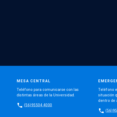
MESA CENTRAL
EMERGE
Teléfono para comunicarse con las
Teléfono e
distintas áreas de la Universidad.
situación 
dentro de
phone
(56)95504 4000
phone
(56)9