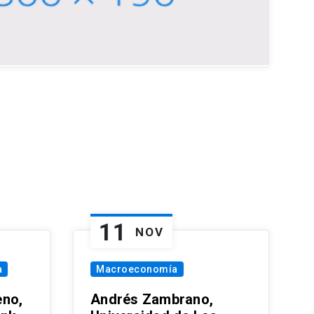
11
NOV
a
Macroeconomía
eno,
Andrés Zambrano,