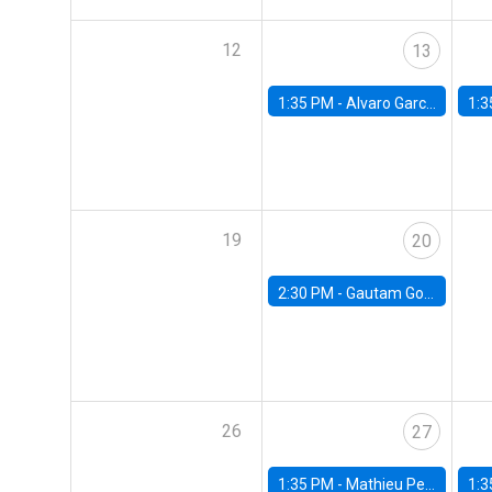
12
13
1:35 PM -
Alvaro Garcia-Marin, Universidad de Los Andes
1:3
19
20
2:30 PM -
Gautam Gowrisankaran, Columbia University
26
27
1:35 PM -
Mathieu Pedemonte, IDB
1:3