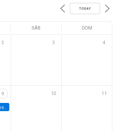
TODAY
SÁB
DOM
2
3
4
10
11
9
onomía UC