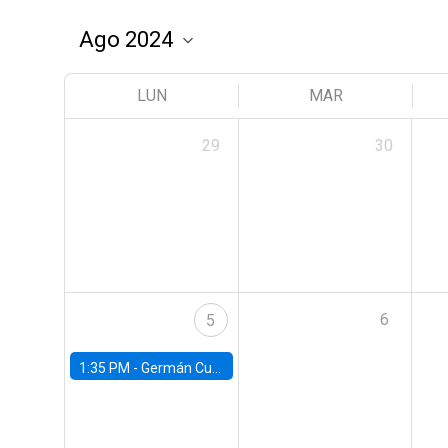
LUN
MAR
29
30
6
5
1:35 PM -
Germán Cubas, University of Houston