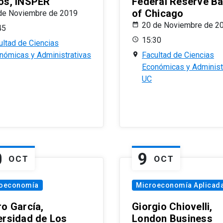
os, INSPER
Federal Reserve B
of Chicago
de Noviembre de 2019
20 de Noviembre de 2
45
15:30
ultad de Ciencias
nómicas y Administrativas
Facultad de Ciencias
Económicas y Administ
UC
0
9
OCT
OCT
oeconomía
Microeconomía Aplicad
ro García,
Giorgio Chiovelli,
ersidad de Los
London Business