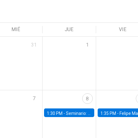
MIÉ
JUE
VIE
31
1
7
8
1:30 PM -
Seminario: “Recuperando la humanidad para progresar en la era de la IA»
1:35 PM -
Felipe Martínez, alumno Doctorado en Ec