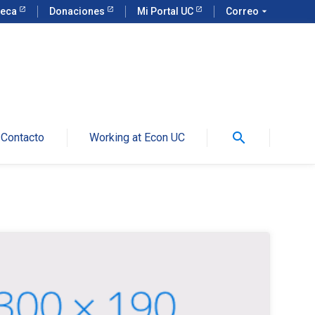
teca
Donaciones
Mi Portal UC
Correo
arrow_drop_down
search
Contacto
Working at Econ UC