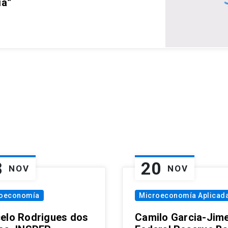
ia”
8
20
NOV
NOV
oeconomía
Microeconomía Aplicad
elo Rodrigues dos
Camilo Garcia-Jim