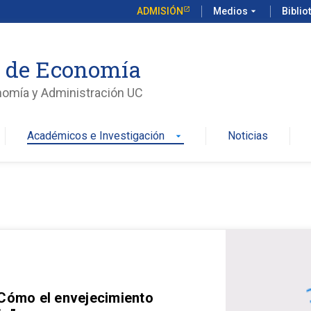
ADMISIÓN
Medios
arrow_drop_down
Biblio
o de Economía
nomía y Administración UC
Académicos e Investigación
Noticias
arrow_drop_down
 Cómo el envejecimiento