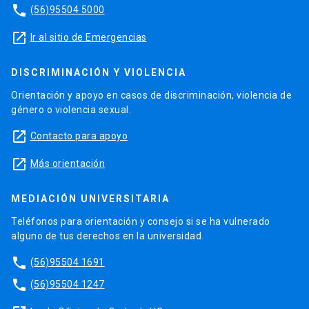
phone
(56)95504 5000
launch
Ir al sitio de Emergencias
DISCRIMINACIÓN Y VIOLENCIA
Orientación y apoyo en casos de discriminación, violencia de
género o violencia sexual.
launch
Contacto para apoyo
launch
Más orientación
MEDIACIÓN UNIVERSITARIA
Teléfonos para orientación y consejo si se ha vulnerado
alguno de tus derechos en la universidad.
phone
(56)95504 1691
phone
(56)95504 1247