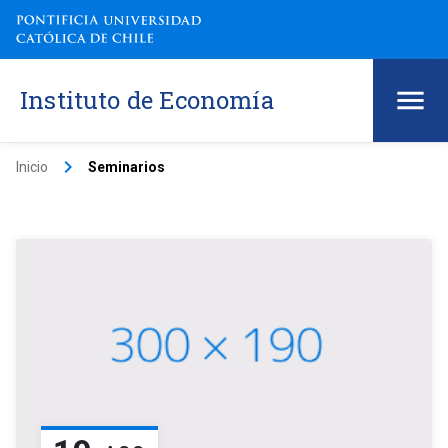
Instituto de Economía
keyboard_arrow_right
Inicio
Seminarios