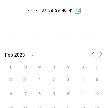
<<
<
37
38
39
40
41
42
L
M
M
J
V
S
D
30
31
1
2
3
4
5
6
7
8
9
10
11
12