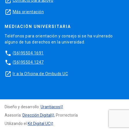
launch
Contacto para apoyo
launch
Más orientación
MEDIACIÓN UNIVERSITARIA
Teléfonos para orientación y consejo si se ha vulnerado
alguno de tus derechos en la universidad.
phone
(56)95504 1691
phone
(56)95504 1247
launch
Ir a la Oficina de Ombuds UC
Diseño y desarrollo:
Urantiacos
Asesoría:
Dirección Digital
, Prorrectoría
Utilizando el
Kit Digital UC