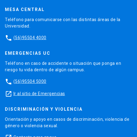
MESA CENTRAL
Teléfono para comunicarse con las distintas áreas de la
Universidad.
phone
(56)95504 4000
EMERGENCIAS UC
Teléfono en caso de accidente o situación que ponga en
riesgo tu vida dentro de algún campus.
phone
(56)95504 5000
launch
Ir al sitio de Emergencias
DISCRIMINACIÓN Y VIOLENCIA
Orientación y apoyo en casos de discriminación, violencia de
género o violencia sexual.