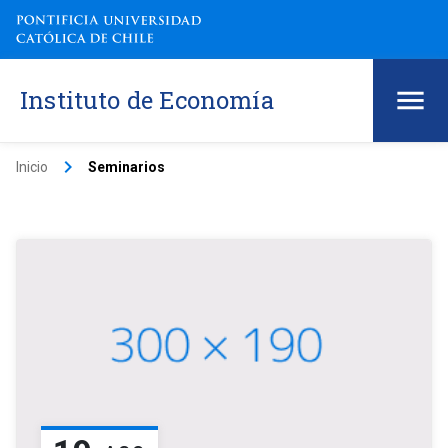
Instituto de Economía
keyboard_arrow_right
Inicio
Seminarios