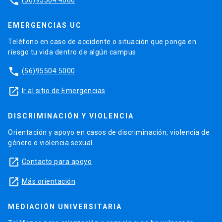
phone
EMERGENCIAS UC
Teléfono en caso de accidente o situación que ponga en
riesgo tu vida dentro de algún campus.
phone
(56)95504 5000
launch
Ir al sitio de Emergencias
DISCRIMINACIÓN Y VIOLENCIA
Orientación y apoyo en casos de discriminación, violencia de
género o violencia sexual.
launch
Contacto para apoyo
launch
Más orientación
MEDIACIÓN UNIVERSITARIA