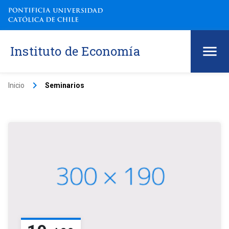
Instituto de Economía
keyboard_arrow_right
Inicio
Seminarios