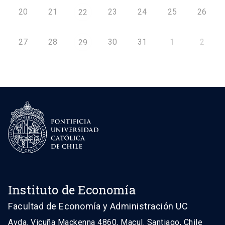
20
21
23
24
25
26
22
27
28
30
31
1
2
29
Instituto de Economía
Facultad de Economía y Administración UC
Avda. Vicuña Mackenna 4860, Macul. Santiago, Chile