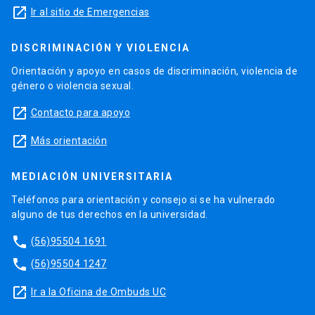
launch
Ir al sitio de Emergencias
DISCRIMINACIÓN Y VIOLENCIA
Orientación y apoyo en casos de discriminación, violencia de
género o violencia sexual.
launch
Contacto para apoyo
launch
Más orientación
MEDIACIÓN UNIVERSITARIA
Teléfonos para orientación y consejo si se ha vulnerado
alguno de tus derechos en la universidad.
phone
(56)95504 1691
phone
(56)95504 1247
launch
Ir a la Oficina de Ombuds UC