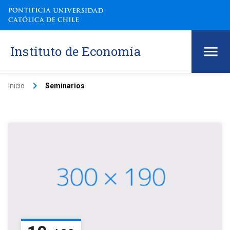
Instituto de Economía
keyboard_arrow_right
Inicio
Seminarios