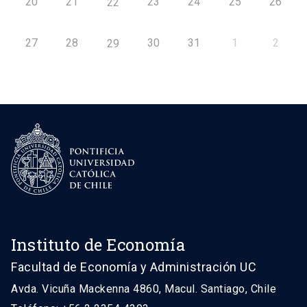
20
21
23
24
25
26
22
27
28
30
31
1
2
29
Instituto de Economía
Facultad de Economía y Administración UC
Avda. Vicuña Mackenna 4860, Macul. Santiago, Chile