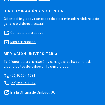
DISCRIMINACIÓN Y VIOLENCIA
Orientación y apoyo en casos de discriminación, violencia de
género o violencia sexual.
launch
Contacto para apoyo
launch
Más orientación
MEDIACIÓN UNIVERSITARIA
Teléfonos para orientación y consejo si se ha vulnerado
alguno de tus derechos en la universidad.
phone
(56)95504 1691
phone
(56)95504 1247
launch
Ir a la Oficina de Ombuds UC