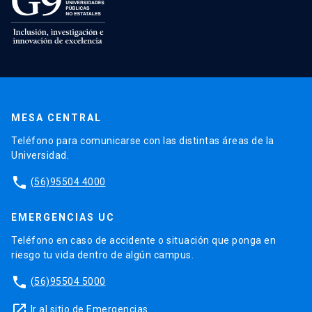
MESA CENTRAL
Teléfono para comunicarse con las distintas áreas de la
Universidad.
phone
(56)95504 4000
EMERGENCIAS UC
Teléfono en caso de accidente o situación que ponga en
riesgo tu vida dentro de algún campus.
phone
(56)95504 5000
launch
Ir al sitio de Emergencias