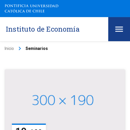
Instituto de Economía
keyboard_arrow_right
Inicio
Seminarios