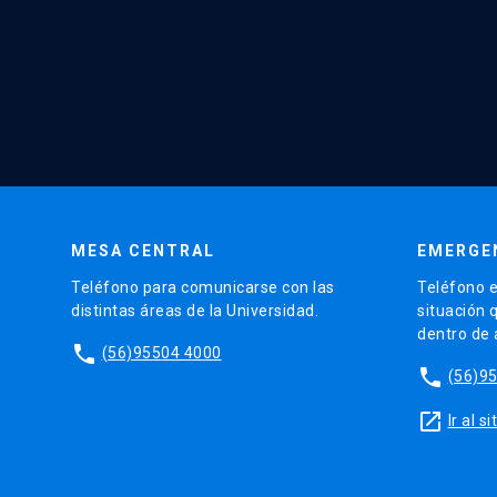
MESA CENTRAL
EMERGE
Teléfono para comunicarse con las
Teléfono e
distintas áreas de la Universidad.
situación 
dentro de
phone
(56)95504 4000
phone
(56)9
launch
Ir al 