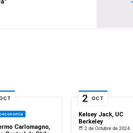
ia”
2
OCT
OCT
Kelsey Jack, UC
oeconomía
Berkeley
lermo Carlomagno,
2 de Octubre de 2024