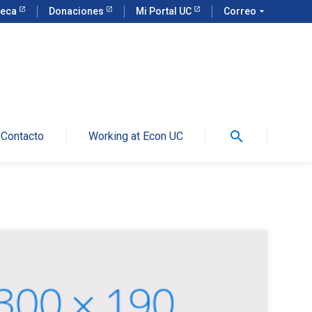
teca
Donaciones
Mi Portal UC
Correo
arrow_drop_down
search
Contacto
Working at Econ UC