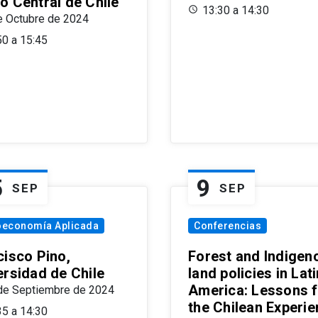
o Central de Chile
13:30 a 14:30
e Octubre de 2024
50 a 15:45
5
9
SEP
SEP
oeconomía Aplicada
Conferencias
cisco Pino,
Forest and Indigen
ersidad de Chile
land policies in Lati
America: Lessons 
de Septiembre de 2024
the Chilean Experi
35 a 14:30