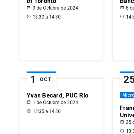
of Toronto
Banc
9 de Octubre de 2024
8 d
13:30 a 14:30
14:
1
2
OCT
Yvan Becard, PUC Río
Micr
1 de Octubre de 2024
Fran
13:35 a 14:30
Univ
25 
13: