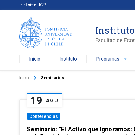
Ir al sitio UC
Institut
Facultad de Eco
Inicio
Instituto
Programas
arrow_drop_down
keyboard_arrow_right
Inicio
Seminarios
19
AGO
Conferencias
Seminario: “El Activo que Ignoramos: