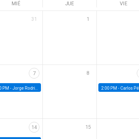
MIÉ
JUE
VIE
31
1
8
7
0 PM -
Jorge Rodriguez, Universidad de Los Andes
2:00 PM -
Carlos Pérez, Universidad Finis
15
14