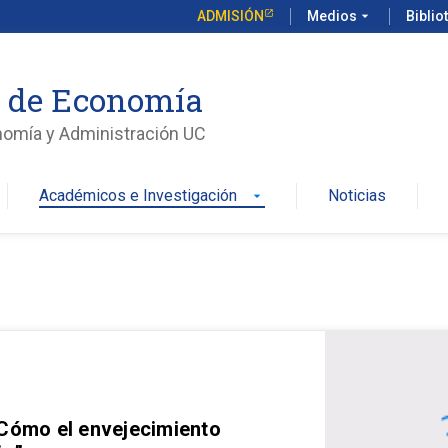
ADMISIÓN
Medios
arrow_drop_down
Biblio
o de Economía
nomía y Administración UC
Académicos e Investigación
Noticias
arrow_drop_down
 Cómo el envejecimiento