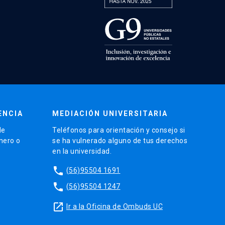
ENCIA
MEDIACIÓN UNIVERSITARIA
de
Teléfonos para orientación y consejo si
énero o
se ha vulnerado alguno de tus derechos
en la universidad.
phone
(56)95504 1691
phone
(56)95504 1247
launch
Ir a la Oficina de Ombuds UC