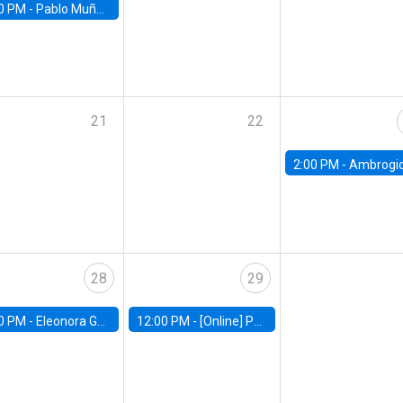
0 PM -
Pablo Muñoz, Universidad de Chile
21
22
2:00 PM -
Ambrogio Cesa-Bianchi, Bank of Eng
28
29
0 PM -
Eleonora Guarnieri, Exeter University
12:00 PM -
[Online] Pablo Slutzky, University of Maryland