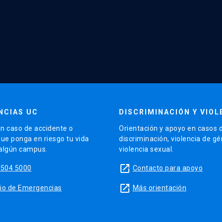
NCIAS UC
DISCRIMINACIÓN Y VIOL
n caso de accidente o
Orientación y apoyo en casos 
que ponga en riesgo tu vida
discriminación, violencia de g
 algún campus.
violencia sexual.
launch
5504 5000
Contacto para apoyo
launch
sitio de Emergencias
Más orientación