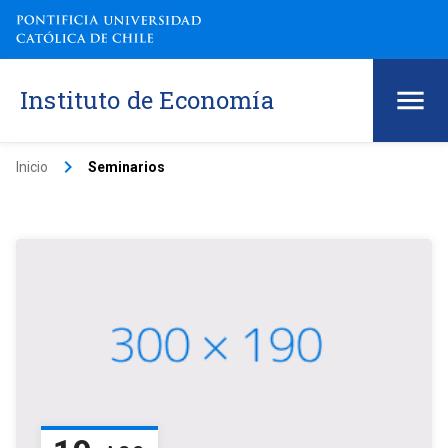
Instituto de Economía
keyboard_arrow_right
Inicio
Seminarios