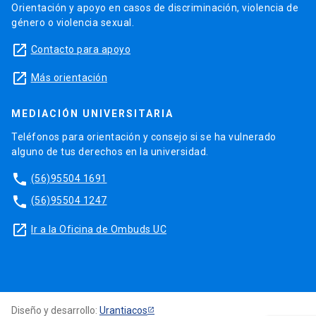
Orientación y apoyo en casos de discriminación, violencia de
género o violencia sexual.
launch
Contacto para apoyo
launch
Más orientación
MEDIACIÓN UNIVERSITARIA
Teléfonos para orientación y consejo si se ha vulnerado
alguno de tus derechos en la universidad.
phone
(56)95504 1691
phone
(56)95504 1247
launch
Ir a la Oficina de Ombuds UC
Diseño y desarrollo:
Urantiacos