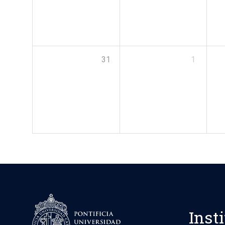
31
1
Inst