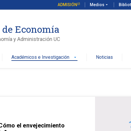
ADMISIÓN
Medios
arrow_drop_down
Biblio
o de Economía
nomía y Administración UC
Académicos e Investigación
Noticias
arrow_drop_down
 Cómo el envejecimiento