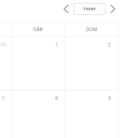
TODAY
SÁB
DOM
30
1
2
7
8
9