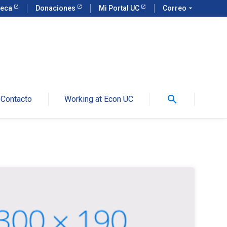
teca
Donaciones
Mi Portal UC
Correo
arrow_drop_down
search
Contacto
Working at Econ UC