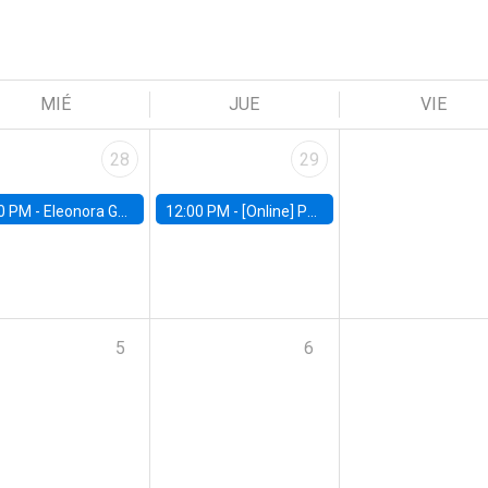
MIÉ
JUE
VIE
28
29
0 PM -
Eleonora Guarnieri, Exeter University
12:00 PM -
[Online] Pablo Slutzky, University of Maryland
5
6