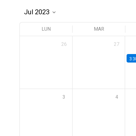
LUN
MAR
26
27
3:3
3
4