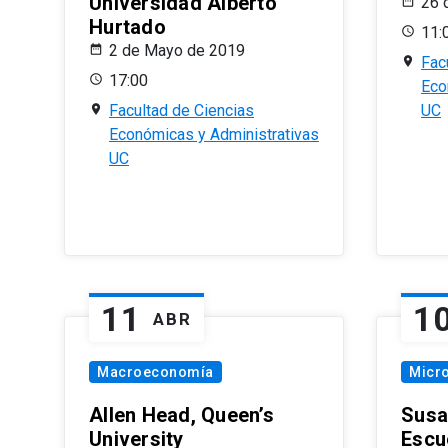
Universidad Alberto
26 
Hurtado
11:
2 de Mayo de 2019
Fac
17:00
Eco
Facultad de Ciencias
UC
Económicas y Administrativas
UC
11
1
ABR
Macroeconomía
Micr
Allen Head, Queen’s
Susa
University
Escu