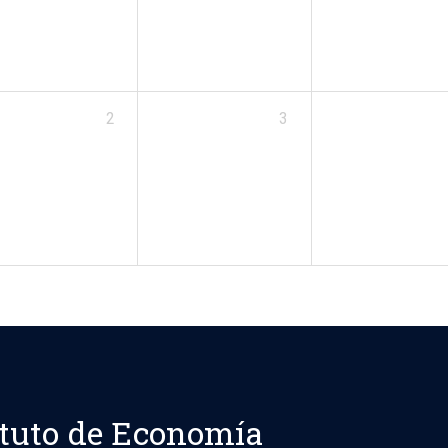
2
3
ituto de Economía