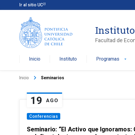
Ir al sitio UC
Institut
Facultad de Eco
Inicio
Instituto
Programas
arrow_drop_down
keyboard_arrow_right
Inicio
Seminarios
19
AGO
Conferencias
Seminario: “El Activo que Ignoramos: