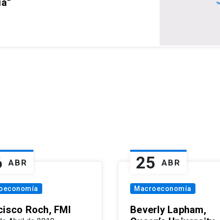
ia”
6
25
ABR
ABR
oeconomía
Macroeconomía
cisco Roch, FMI
Beverly Lapham,