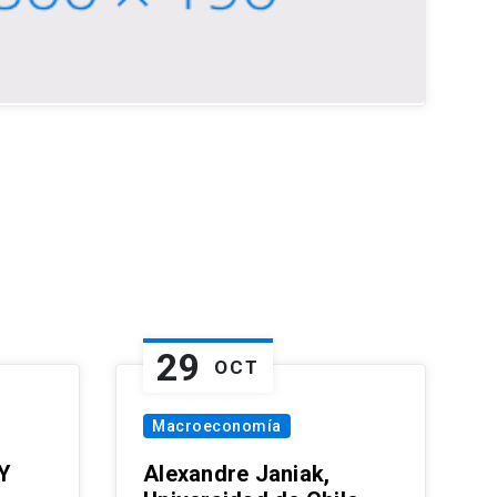
29
OCT
Macroeconomía
Y
Alexandre Janiak,