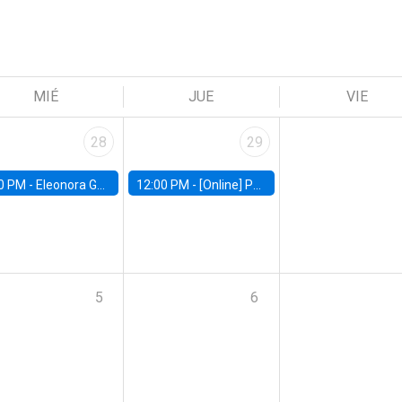
MIÉ
JUE
VIE
28
29
0 PM -
Eleonora Guarnieri, Exeter University
12:00 PM -
[Online] Pablo Slutzky, University of Maryland
5
6