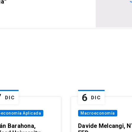
ia”
7
6
DIC
DIC
oeconomía Aplicada
Macroeconomía
án Barahona,
Davide Melcangi, N