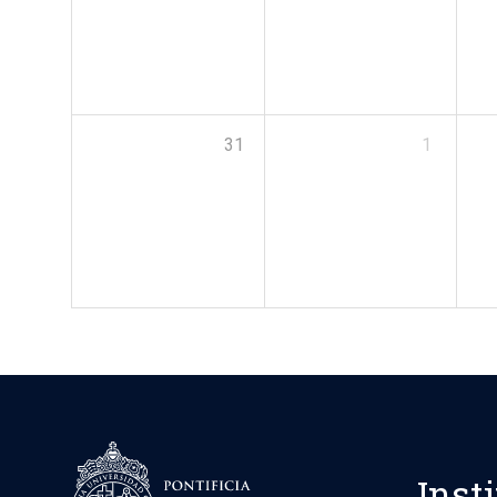
31
1
Inst