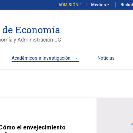
ADMISIÓN
Medios
arrow_drop_down
Biblio
o de Economía
nomía y Administración UC
Académicos e Investigación
Noticias
arrow_drop_down
 Cómo el envejecimiento