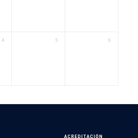
4
5
6
ACREDITACIÓN