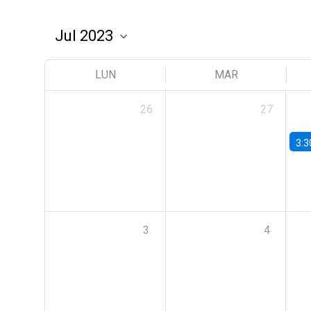
LUN
MAR
26
27
3:3
3
4