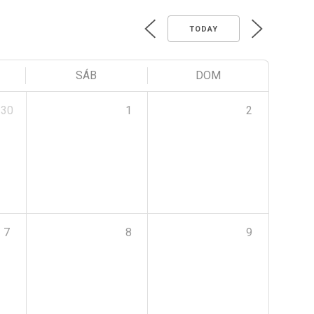
TODAY
SÁB
DOM
30
1
2
7
8
9