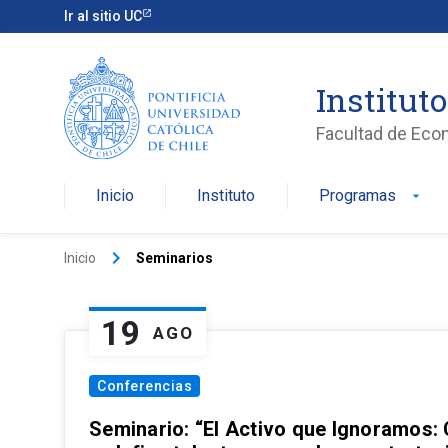
Ir al sitio UC
Institut
Facultad de Eco
Inicio
Instituto
Programas
arrow_drop_down
keyboard_arrow_right
Inicio
Seminarios
19
AGO
Conferencias
Seminario: “El Activo que Ignoramos: