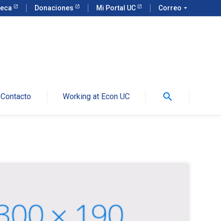
teca
Donaciones
Mi Portal UC
Correo
arrow_drop_down
search
Contacto
Working at Econ UC