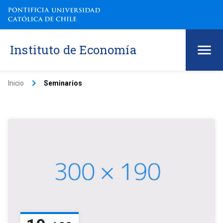
Instituto de Economía
keyboard_arrow_right
Inicio
Seminarios