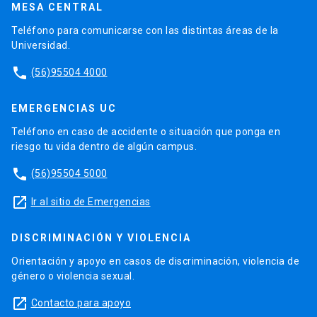
MESA CENTRAL
Teléfono para comunicarse con las distintas áreas de la
Universidad.
phone
(56)95504 4000
EMERGENCIAS UC
Teléfono en caso de accidente o situación que ponga en
riesgo tu vida dentro de algún campus.
phone
(56)95504 5000
launch
Ir al sitio de Emergencias
DISCRIMINACIÓN Y VIOLENCIA
Orientación y apoyo en casos de discriminación, violencia de
género o violencia sexual.
launch
Contacto para apoyo