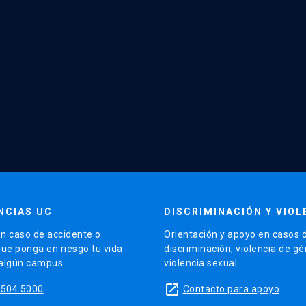
NCIAS UC
DISCRIMINACIÓN Y VIOL
n caso de accidente o
Orientación y apoyo en casos 
que ponga en riesgo tu vida
discriminación, violencia de g
 algún campus.
violencia sexual.
launch
5504 5000
Contacto para apoyo