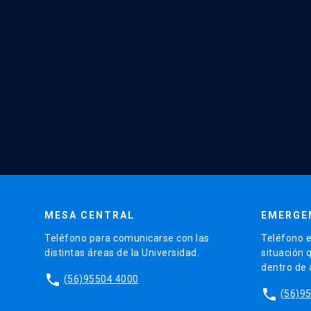
MESA CENTRAL
EMERGE
Teléfono para comunicarse con las
Teléfono e
distintas áreas de la Universidad.
situación 
dentro de
phone
(56)95504 4000
phone
(56)9