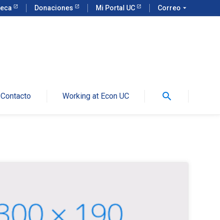
teca
Donaciones
Mi Portal UC
Correo
arrow_drop_down
search
Contacto
Working at Econ UC