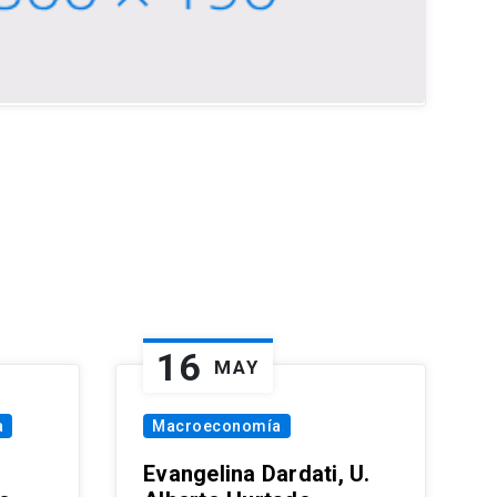
16
MAY
a
Macroeconomía
Evangelina Dardati, U.