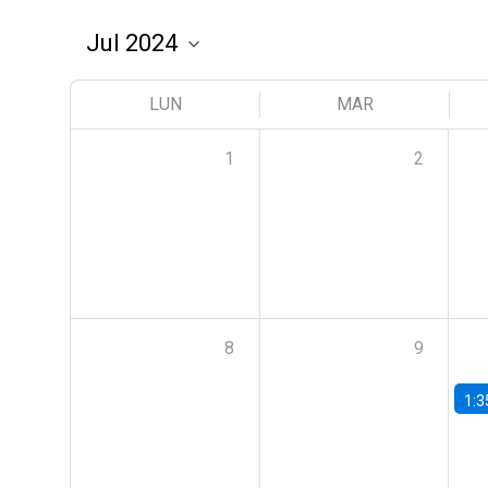
LUN
MAR
1
2
8
9
1:3