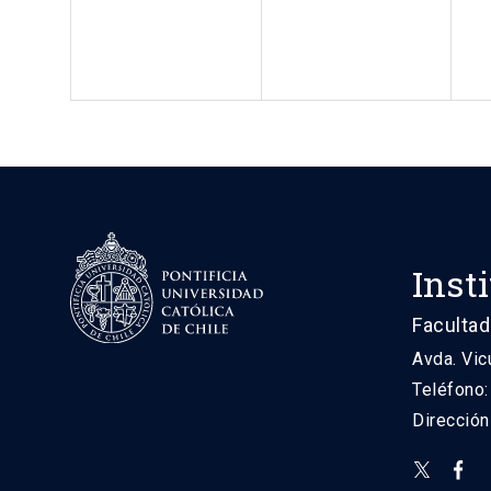
Inst
Facultad
Avda. Vic
Teléfono
Direcció