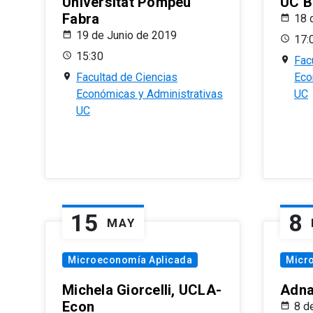
Universitat Pompeu
UC B
Fabra
18 
19 de Junio de 2019
17:
15:30
Fac
Facultad de Ciencias
Eco
Económicas y Administrativas
UC
UC
15
8
MAY
Microeconomía Aplicada
Micr
Michela Giorcelli, UCLA-
Adna
Econ
8 d