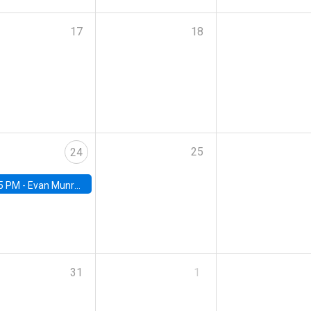
17
18
25
24
5 PM -
Evan Munro, Neyman Visiting Assistant Professor in the Department of Statistics at UC Berkeley
31
1