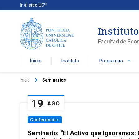
Ir al sitio UC
Institut
Facultad de Eco
Inicio
Instituto
Programas
arrow_drop_down
keyboard_arrow_right
Inicio
Seminarios
19
AGO
Conferencias
Seminario: “El Activo que Ignoramos: