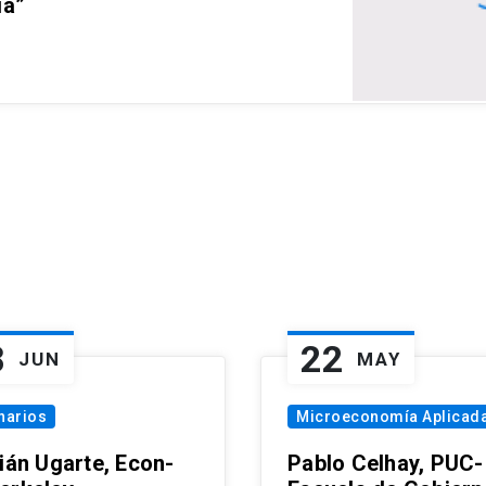
ia”
8
22
JUN
MAY
narios
Microeconomía Aplicad
tián Ugarte, Econ-
Pablo Celhay, PUC-