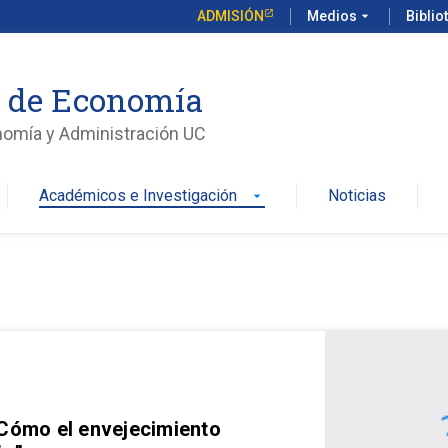
ADMISIÓN
Medios
arrow_drop_down
Biblio
o de Economía
nomía y Administración UC
Académicos e Investigación
Noticias
arrow_drop_down
 Cómo el envejecimiento