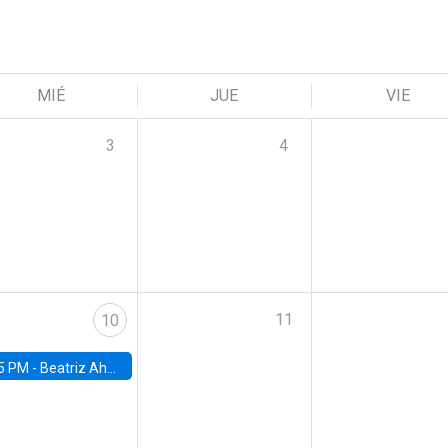
MIÉ
JUE
VIE
3
4
11
10
5 PM -
Beatriz Ahumada, PhD candidate, Universidad de Pittsburgh