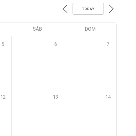
TODAY
SÁB
DOM
5
6
7
12
13
14