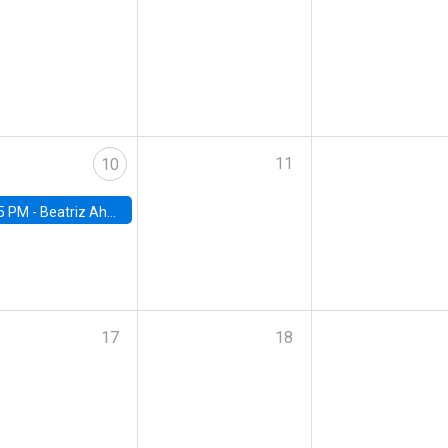
11
10
5 PM -
Beatriz Ahumada, PhD candidate, Universidad de Pittsburgh
17
18