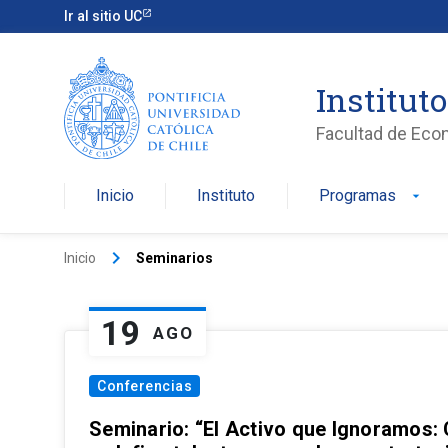
Ir al sitio UC
Institut
Facultad de Eco
Inicio
Instituto
Programas
arrow_drop_down
keyboard_arrow_right
Inicio
Seminarios
19
AGO
Conferencias
Seminario: “El Activo que Ignoramos: