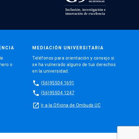
ENCIA
MEDIACIÓN UNIVERSITARIA
de
Teléfonos para orientación y consejo si
énero o
se ha vulnerado alguno de tus derechos
en la universidad.
phone
(56)95504 1691
phone
(56)95504 1247
launch
Ir a la Oficina de Ombuds UC