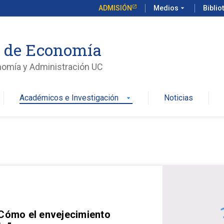
ADMISIÓN
Medios
arrow_drop_down
Biblio
o de Economía
nomía y Administración UC
Académicos e Investigación
Noticias
arrow_drop_down
 Cómo el envejecimiento