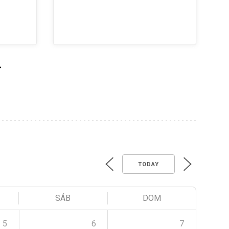
>
TODAY
SÁB
DOM
5
6
7