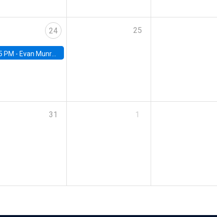
25
24
5 PM -
Evan Munro, Neyman Visiting Assistant Professor in the Department of Statistics at UC Berkeley
31
1