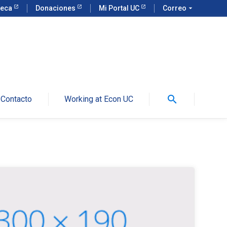
teca
Donaciones
Mi Portal UC
Correo
arrow_drop_down
search
Contacto
Working at Econ UC