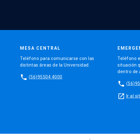
MESA CENTRAL
EMERGE
Teléfono para comunicarse con las
Teléfono e
distintas áreas de la Universidad.
situación 
dentro de
phone
(56)95504 4000
phone
(56)9
launch
Ir al 