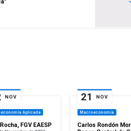
ia”
2
21
NOV
NOV
oeconomía Aplicada
Macroeconomía
 Rocha, FGV EAESP
Carlos Rondón Mor