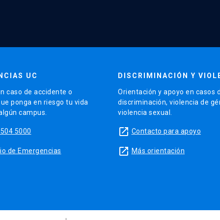
NCIAS UC
DISCRIMINACIÓN Y VIOL
n caso de accidente o
Orientación y apoyo en casos 
que ponga en riesgo tu vida
discriminación, violencia de g
 algún campus.
violencia sexual.
launch
5504 5000
Contacto para apoyo
launch
sitio de Emergencias
Más orientación