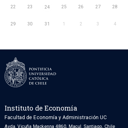
22
23
25
26
27
28
24
29
30
31
1
2
3
4
Instituto de Economía
Facultad de Economía y Administración UC
Avda. Vicuña Mackenna 4860, Macul. Santiago, Chile