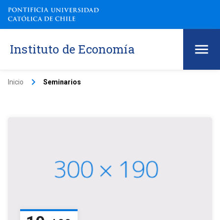
Instituto de Economía
keyboard_arrow_right
Inicio
Seminarios