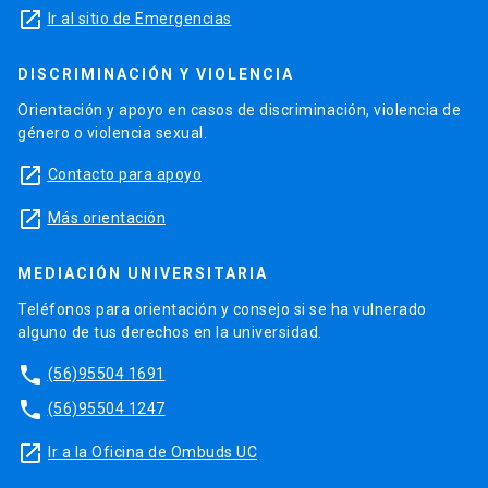
launch
Ir al sitio de Emergencias
DISCRIMINACIÓN Y VIOLENCIA
Orientación y apoyo en casos de discriminación, violencia de
género o violencia sexual.
launch
Contacto para apoyo
launch
Más orientación
MEDIACIÓN UNIVERSITARIA
Teléfonos para orientación y consejo si se ha vulnerado
alguno de tus derechos en la universidad.
phone
(56)95504 1691
phone
(56)95504 1247
launch
Ir a la Oficina de Ombuds UC