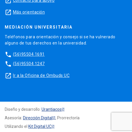
launch
Contacto para apoyo
launch
Más orientación
MEDIACIÓN UNIVERSITARIA
Teléfonos para orientación y consejo si se ha vulnerado
alguno de tus derechos en la universidad.
phone
(56)95504 1691
phone
(56)95504 1247
launch
Ir a la Oficina de Ombuds UC
Diseño y desarrollo:
Urantiacos
Asesoría:
Dirección Digital
, Prorrectoría
Utilizando el
Kit Digital UC