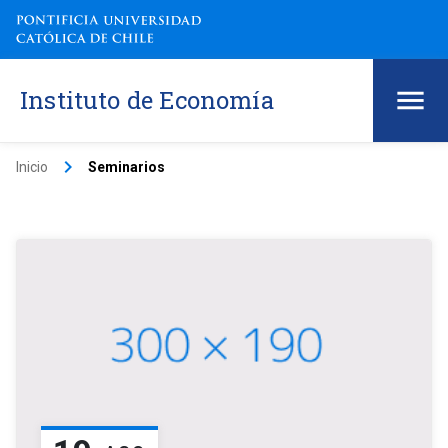
Instituto de Economía
keyboard_arrow_right
Inicio
Seminarios