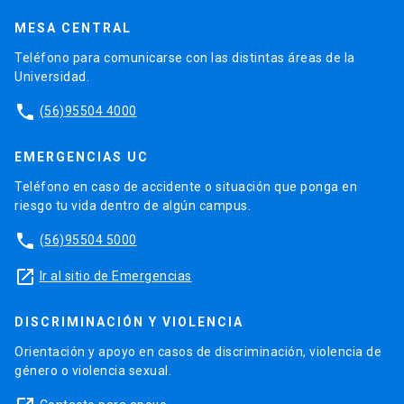
MESA CENTRAL
Teléfono para comunicarse con las distintas áreas de la
Universidad.
phone
(56)95504 4000
EMERGENCIAS UC
Teléfono en caso de accidente o situación que ponga en
riesgo tu vida dentro de algún campus.
phone
(56)95504 5000
launch
Ir al sitio de Emergencias
DISCRIMINACIÓN Y VIOLENCIA
Orientación y apoyo en casos de discriminación, violencia de
género o violencia sexual.