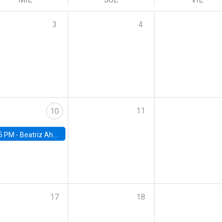
3
4
11
10
5 PM -
Beatriz Ahumada, PhD candidate, Universidad de Pittsburgh
17
18