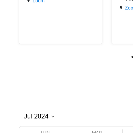
Zoom
Zo
LUN
MAR