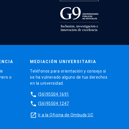
ENCIA
MEDIACIÓN UNIVERSITARIA
de
Teléfonos para orientación y consejo si
énero o
se ha vulnerado alguno de tus derechos
en la universidad.
phone
(56)95504 1691
phone
(56)95504 1247
launch
Ir a la Oficina de Ombuds UC