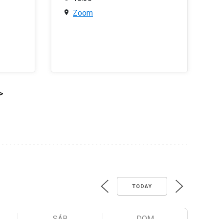
Zoom
>
TODAY
SÁB
DOM