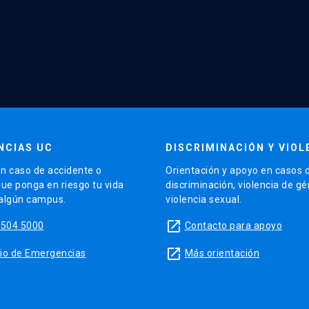
NCIAS UC
DISCRIMINACIÓN Y VIOL
n caso de accidente o
Orientación y apoyo en casos 
que ponga en riesgo tu vida
discriminación, violencia de g
 algún campus.
violencia sexual.
launch
5504 5000
Contacto para apoyo
launch
sitio de Emergencias
Más orientación