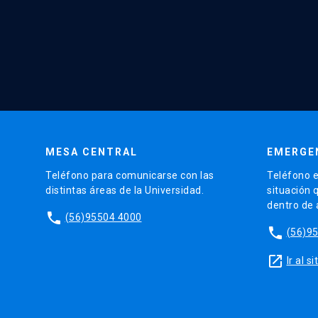
MESA CENTRAL
EMERGE
Teléfono para comunicarse con las
Teléfono e
distintas áreas de la Universidad.
situación 
dentro de
phone
(56)95504 4000
phone
(56)9
launch
Ir al 