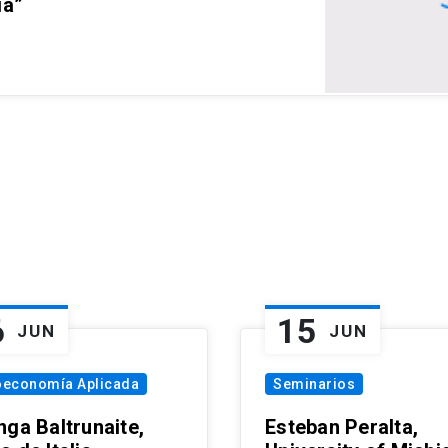
ia”
6
15
JUN
JUN
oeconomía Aplicada
Seminarios
nga Baltrunaite,
Esteban Peralta,