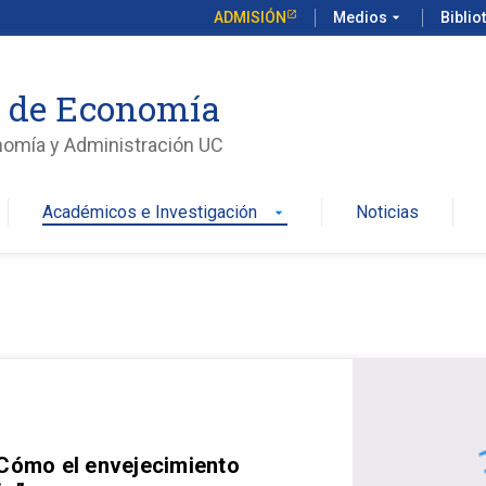
ADMISIÓN
Medios
arrow_drop_down
Biblio
o de Economía
nomía y Administración UC
Académicos e Investigación
Noticias
arrow_drop_down
 Cómo el envejecimiento