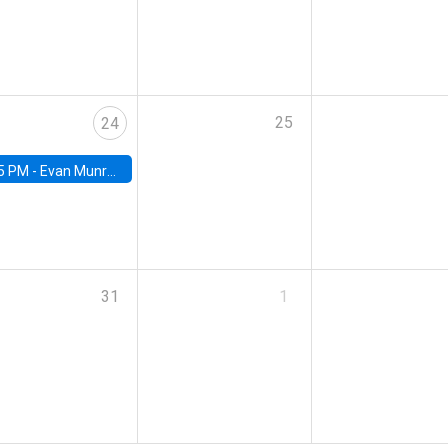
25
24
5 PM -
Evan Munro, Neyman Visiting Assistant Professor in the Department of Statistics at UC Berkeley
31
1