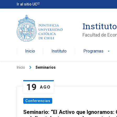
Ir al sitio UC
Institut
Facultad de Eco
Inicio
Instituto
Programas
arrow_drop_down
keyboard_arrow_right
Inicio
Seminarios
19
AGO
Conferencias
Seminario: “El Activo que Ignoramos: