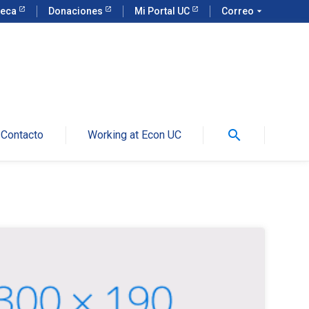
teca
Donaciones
Mi Portal UC
Correo
arrow_drop_down
search
Contacto
Working at Econ UC