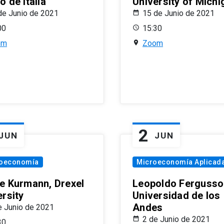
 de Italia
University of Michi
de Junio de 2021
15 de Junio de 2021
00
15:30
om
Zoom
2
JUN
JUN
oeconomía
Microeconomía Aplicad
e Kurmann, Drexel
Leopoldo Fergusso
ersity
Universidad de los
Andes
e Junio de 2021
2 de Junio de 2021
30