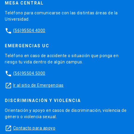
MESA CENTRAL
Teléfono para comunicarse con las distintas áreas de la
Universidad.
phone
(56)95504 4000
EMERGENCIAS UC
Teléfono en caso de accidente o situación que ponga en
riesgo tu vida dentro de algún campus.
phone
(56)95504 5000
launch
Ir al sitio de Emergencias
DISCRIMINACIÓN Y VIOLENCIA
Orientación y apoyo en casos de discriminación, violencia de
género o violencia sexual.
launch
Contacto para apoyo