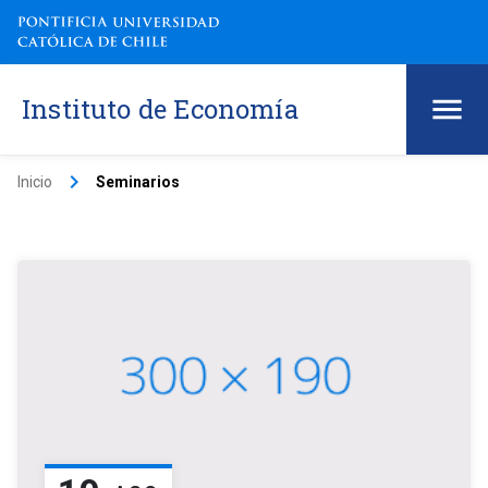
Instituto de Economía
keyboard_arrow_right
Inicio
Seminarios