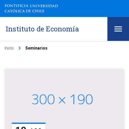
Instituto de Economía
keyboard_arrow_right
Inicio
Seminarios