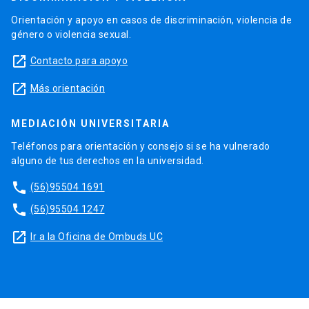
Orientación y apoyo en casos de discriminación, violencia de
género o violencia sexual.
launch
Contacto para apoyo
launch
Más orientación
MEDIACIÓN UNIVERSITARIA
Teléfonos para orientación y consejo si se ha vulnerado
alguno de tus derechos en la universidad.
phone
(56)95504 1691
phone
(56)95504 1247
launch
Ir a la Oficina de Ombuds UC