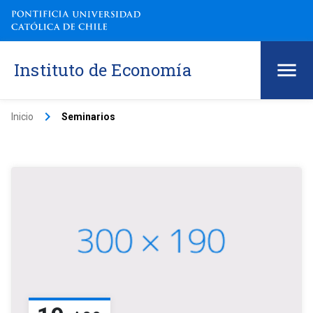
Instituto de Economía
keyboard_arrow_right
Inicio
Seminarios