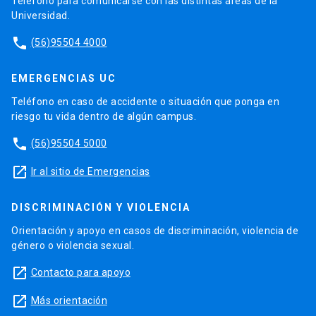
Teléfono para comunicarse con las distintas áreas de la
Universidad.
phone
(56)95504 4000
EMERGENCIAS UC
Teléfono en caso de accidente o situación que ponga en
riesgo tu vida dentro de algún campus.
phone
(56)95504 5000
launch
Ir al sitio de Emergencias
DISCRIMINACIÓN Y VIOLENCIA
Orientación y apoyo en casos de discriminación, violencia de
género o violencia sexual.
launch
Contacto para apoyo
launch
Más orientación