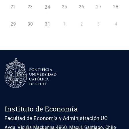
22
23
25
26
27
28
24
29
30
31
1
2
3
4
Instituto de Economía
Facultad de Economía y Administración UC
Avda. Vicuña Mackenna 4860, Macul. Santiago, Chile