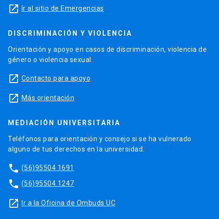
launch
Ir al sitio de Emergencias
DISCRIMINACIÓN Y VIOLENCIA
Orientación y apoyo en casos de discriminación, violencia de
género o violencia sexual.
launch
Contacto para apoyo
launch
Más orientación
MEDIACIÓN UNIVERSITARIA
Teléfonos para orientación y consejo si se ha vulnerado
alguno de tus derechos en la universidad.
phone
(56)95504 1691
phone
(56)95504 1247
launch
Ir a la Oficina de Ombuds UC