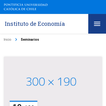
Instituto de Economía
keyboard_arrow_right
Inicio
Seminarios