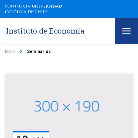
Instituto de Economía
keyboard_arrow_right
Inicio
Seminarios