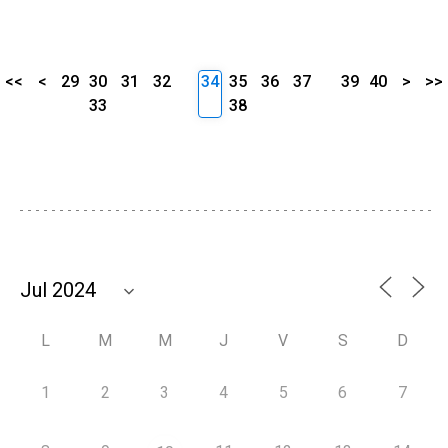
<<
<
29
30
31
32
34
35
36
37
39
40
>
>>
33
38
L
M
M
J
V
S
D
1
2
3
4
5
6
7