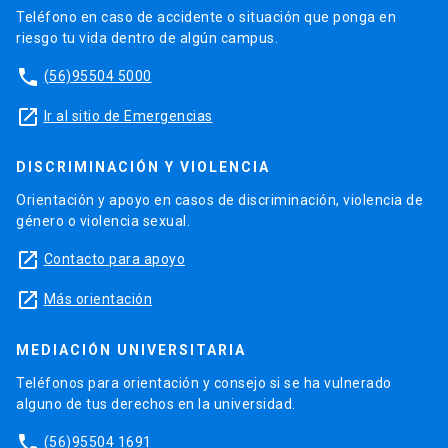
Teléfono en caso de accidente o situación que ponga en
riesgo tu vida dentro de algún campus.
phone
(56)95504 5000
launch
Ir al sitio de Emergencias
DISCRIMINACIÓN Y VIOLENCIA
Orientación y apoyo en casos de discriminación, violencia de
género o violencia sexual.
launch
Contacto para apoyo
launch
Más orientación
MEDIACIÓN UNIVERSITARIA
Teléfonos para orientación y consejo si se ha vulnerado
alguno de tus derechos en la universidad.
phone
(56)95504 1691