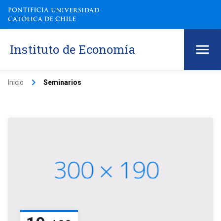
Instituto de Economía
keyboard_arrow_right
Inicio
Seminarios