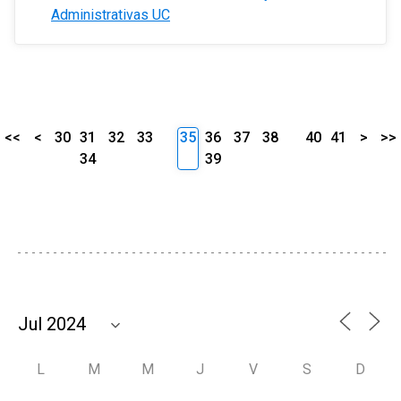
Administrativas UC
<<
<
30
31
32
33
35
36
37
38
40
41
>
>>
34
39
L
M
M
J
V
S
D