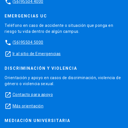
phone
(56)95504 4000
EMERGENCIAS UC
Teléfono en caso de accidente o situación que ponga en
riesgo tu vida dentro de algún campus.
phone
(56)95504 5000
launch
Ir al sitio de Emergencias
DISCRIMINACIÓN Y VIOLENCIA
Orientación y apoyo en casos de discriminación, violencia de
género o violencia sexual.
launch
Contacto para apoyo
launch
Más orientación
MEDIACIÓN UNIVERSITARIA