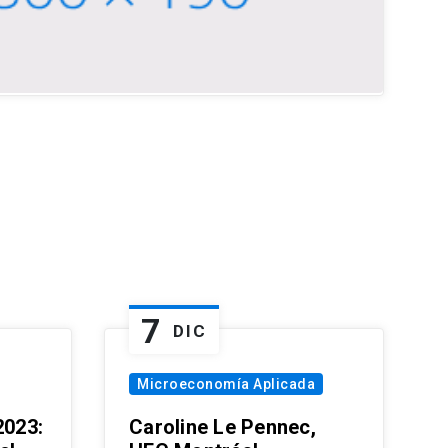
7
DIC
Microeconomía Aplicada
023:
Caroline Le Pennec,