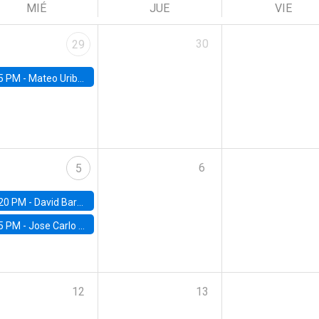
MIÉ
JUE
VIE
30
29
5 PM -
Mateo Uribe-Castro, Universidad de los Andes (Colombia)
6
5
20 PM -
David Bardey, Universidad de los Andes - CEDE
5 PM -
Jose Carlo Bermudez, UC (ME) & World Bank
12
13