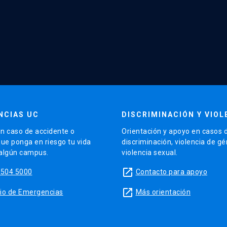
NCIAS UC
DISCRIMINACIÓN Y VIOL
n caso de accidente o
Orientación y apoyo en casos 
que ponga en riesgo tu vida
discriminación, violencia de g
 algún campus.
violencia sexual.
launch
5504 5000
Contacto para apoyo
launch
sitio de Emergencias
Más orientación