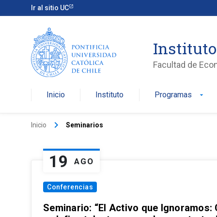
Ir al sitio UC
Institut
Facultad de Eco
Inicio
Instituto
Programas
arrow_drop_down
keyboard_arrow_right
Inicio
Seminarios
19
AGO
Conferencias
Seminario: “El Activo que Ignoramos: