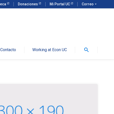
teca
Donaciones
Mi Portal UC
Correo
arrow_drop_down
search
Contacto
Working at Econ UC