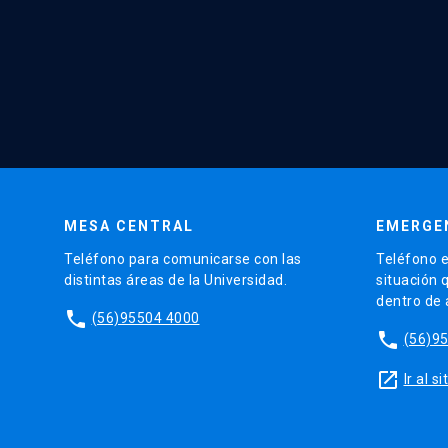
MESA CENTRAL
EMERGE
Teléfono para comunicarse con las
Teléfono e
distintas áreas de la Universidad.
situación 
dentro de
phone
(56)95504 4000
phone
(56)9
launch
Ir al 