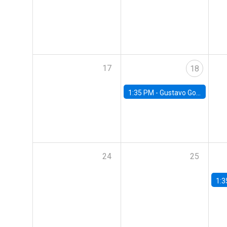
17
18
1:35 PM -
Gustavo González, Banco Central de Chile
24
25
1:3