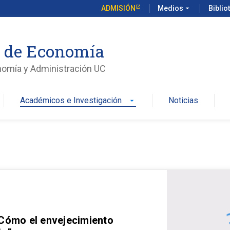
ADMISIÓN
Medios
arrow_drop_down
Biblio
o de Economía
nomía y Administración UC
Académicos e Investigación
Noticias
arrow_drop_down
 Cómo el envejecimiento