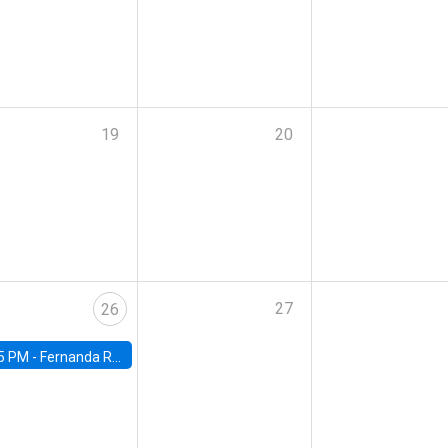
19
20
27
26
5 PM -
Fernanda Rojas Ampuero, University of Wisconsin-Madison