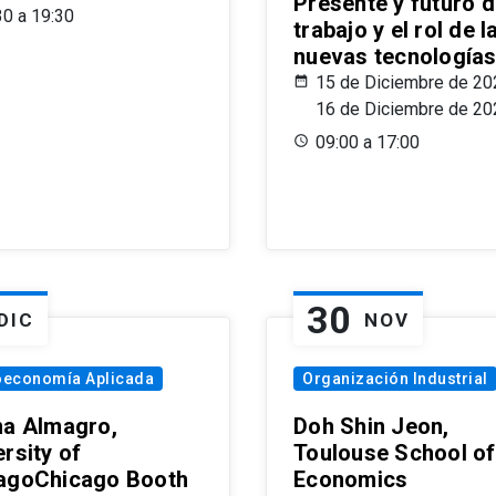
Presente y futuro d
30 a 19:30
trabajo y el rol de l
nuevas tecnología
15 de Diciembre de 20
16 de Diciembre de 20
09:00 a 17:00
30
DIC
NOV
oeconomía Aplicada
Organización Industrial
na Almagro,
Doh Shin Jeon,
rsity of
Toulouse School of
agoChicago Booth
Economics