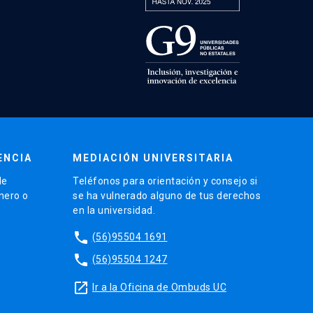
ENCIA
MEDIACIÓN UNIVERSITARIA
de
Teléfonos para orientación y consejo si
énero o
se ha vulnerado alguno de tus derechos
en la universidad.
phone
(56)95504 1691
phone
(56)95504 1247
launch
Ir a la Oficina de Ombuds UC