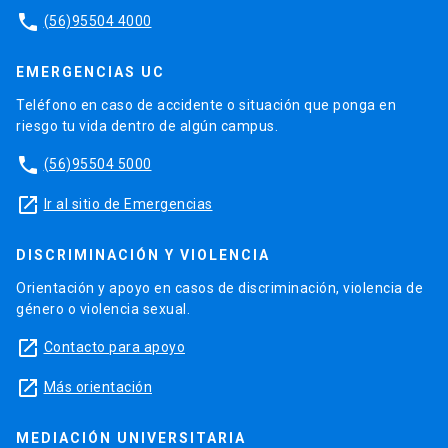
phone
(56)95504 4000
EMERGENCIAS UC
Teléfono en caso de accidente o situación que ponga en
riesgo tu vida dentro de algún campus.
phone
(56)95504 5000
launch
Ir al sitio de Emergencias
DISCRIMINACIÓN Y VIOLENCIA
Orientación y apoyo en casos de discriminación, violencia de
género o violencia sexual.
launch
Contacto para apoyo
launch
Más orientación
MEDIACIÓN UNIVERSITARIA