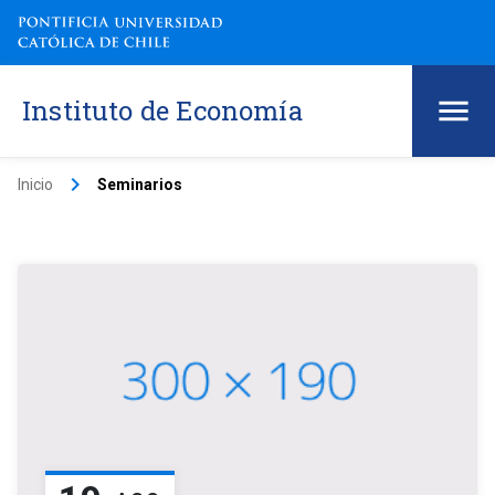
Instituto de Economía
keyboard_arrow_right
Inicio
Seminarios