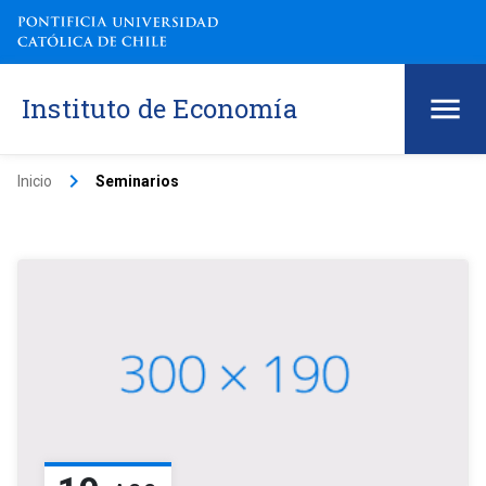
Instituto de Economía
keyboard_arrow_right
Inicio
Seminarios