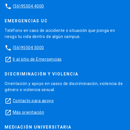
phone
(56)95504 4000
EMERGENCIAS UC
Teléfono en caso de accidente o situación que ponga en
riesgo tu vida dentro de algún campus.
phone
(56)95504 5000
launch
Ir al sitio de Emergencias
DISCRIMINACIÓN Y VIOLENCIA
Orientación y apoyo en casos de discriminación, violencia de
género o violencia sexual.
launch
Contacto para apoyo
launch
Más orientación
MEDIACIÓN UNIVERSITARIA