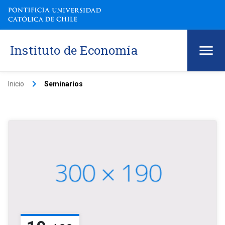
Instituto de Economía
keyboard_arrow_right
Inicio
Seminarios