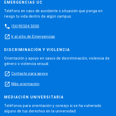
EMERGENCIAS UC
Teléfono en caso de accidente o situación que ponga en
riesgo tu vida dentro de algún campus.
phone
(56)95504 5000
launch
Ir al sitio de Emergencias
DISCRIMINACIÓN Y VIOLENCIA
Orientación y apoyo en casos de discriminación, violencia de
género o violencia sexual.
launch
Contacto para apoyo
launch
Más orientación
MEDIACIÓN UNIVERSITARIA
Teléfonos para orientación y consejo si se ha vulnerado
alguno de tus derechos en la universidad.