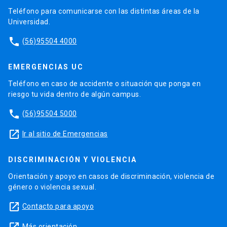
Teléfono para comunicarse con las distintas áreas de la
Universidad.
phone
(56)95504 4000
EMERGENCIAS UC
Teléfono en caso de accidente o situación que ponga en
riesgo tu vida dentro de algún campus.
phone
(56)95504 5000
launch
Ir al sitio de Emergencias
DISCRIMINACIÓN Y VIOLENCIA
Orientación y apoyo en casos de discriminación, violencia de
género o violencia sexual.
launch
Contacto para apoyo
Más orientación