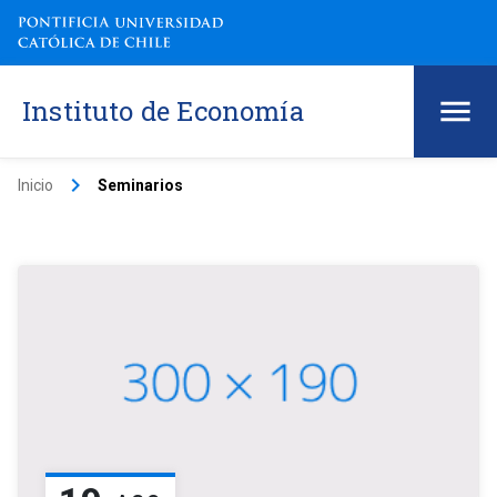
Instituto de Economía
keyboard_arrow_right
Inicio
Seminarios