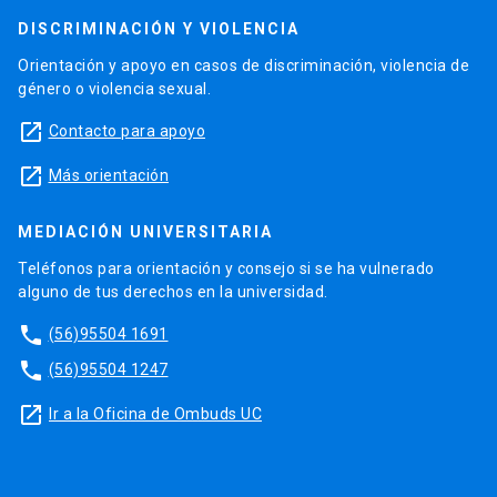
DISCRIMINACIÓN Y VIOLENCIA
Orientación y apoyo en casos de discriminación, violencia de
género o violencia sexual.
launch
Contacto para apoyo
launch
Más orientación
MEDIACIÓN UNIVERSITARIA
Teléfonos para orientación y consejo si se ha vulnerado
alguno de tus derechos en la universidad.
phone
(56)95504 1691
phone
(56)95504 1247
launch
Ir a la Oficina de Ombuds UC