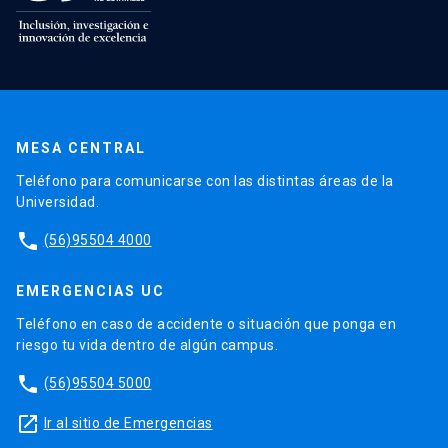
MESA CENTRAL
Teléfono para comunicarse con las distintas áreas de la
Universidad.
phone
(56)95504 4000
EMERGENCIAS UC
Teléfono en caso de accidente o situación que ponga en
riesgo tu vida dentro de algún campus.
phone
(56)95504 5000
launch
Ir al sitio de Emergencias