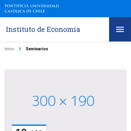
Instituto de Economía
keyboard_arrow_right
Inicio
Seminarios