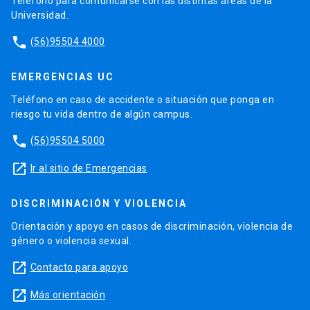
Teléfono para comunicarse con las distintas áreas de la
Universidad.
phone
(56)95504 4000
EMERGENCIAS UC
Teléfono en caso de accidente o situación que ponga en
riesgo tu vida dentro de algún campus.
phone
(56)95504 5000
launch
Ir al sitio de Emergencias
DISCRIMINACIÓN Y VIOLENCIA
Orientación y apoyo en casos de discriminación, violencia de
género o violencia sexual.
launch
Contacto para apoyo
launch
Más orientación