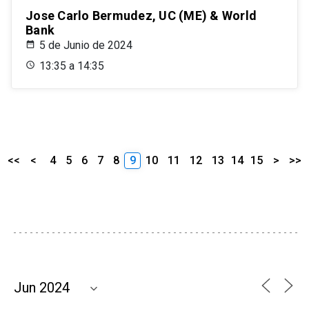
Jose Carlo Bermudez, UC (ME) & World
Bank
5 de Junio de 2024
13:35 a 14:35
<<
<
4
5
6
7
8
9
10
11
12
13
14
15
>
>>