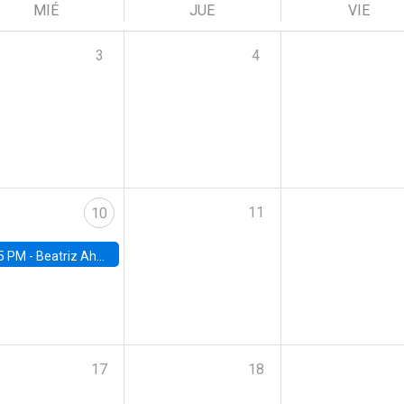
MIÉ
JUE
VIE
3
4
11
10
5 PM -
Beatriz Ahumada, PhD candidate, Universidad de Pittsburgh
17
18