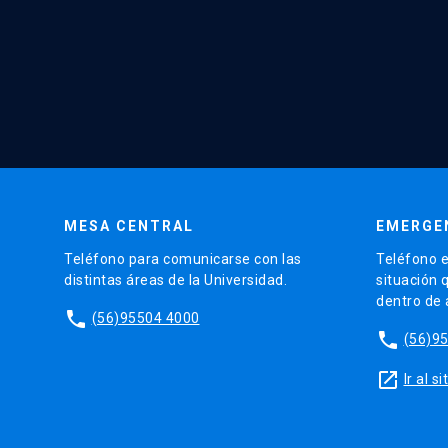
MESA CENTRAL
EMERGE
Teléfono para comunicarse con las
Teléfono e
distintas áreas de la Universidad.
situación 
dentro de
phone
(56)95504 4000
phone
(56)9
launch
Ir al 