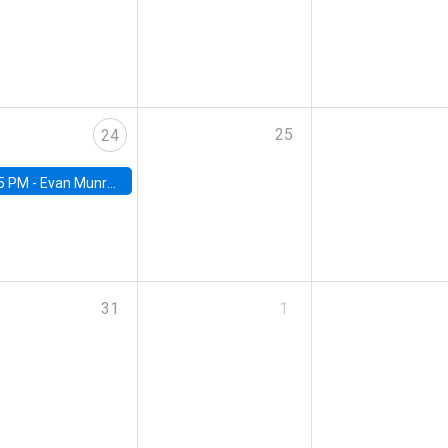
25
24
5 PM -
Evan Munro, Neyman Visiting Assistant Professor in the Department of Statistics at UC Berkeley
31
1