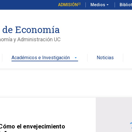
ADMISIÓN
Medios
arrow_drop_down
Biblio
o de Economía
nomía y Administración UC
Académicos e Investigación
Noticias
arrow_drop_down
 Cómo el envejecimiento