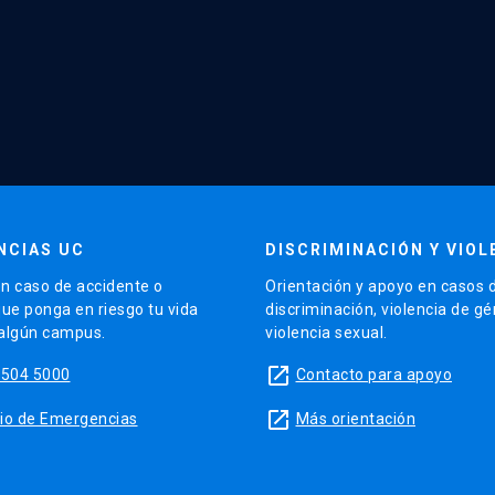
NCIAS UC
DISCRIMINACIÓN Y VIOL
n caso de accidente o
Orientación y apoyo en casos 
que ponga en riesgo tu vida
discriminación, violencia de g
 algún campus.
violencia sexual.
launch
5504 5000
Contacto para apoyo
launch
sitio de Emergencias
Más orientación