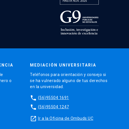
ENCIA
MEDIACIÓN UNIVERSITARIA
de
Teléfonos para orientación y consejo si
énero o
se ha vulnerado alguno de tus derechos
en la universidad.
phone
(56)95504 1691
phone
(56)95504 1247
launch
Ir a la Oficina de Ombuds UC