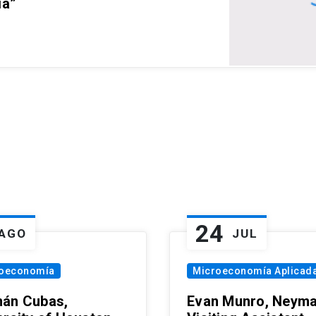
ia”
24
AGO
JUL
oeconomía
Microeconomía Aplicad
án Cubas,
Evan Munro, Neym