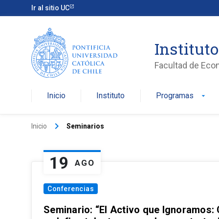
Ir al sitio UC
Institut
Facultad de Eco
Inicio
Instituto
Programas
arrow_drop_down
keyboard_arrow_right
Inicio
Seminarios
19
AGO
Conferencias
Seminario: “El Activo que Ignoramos: