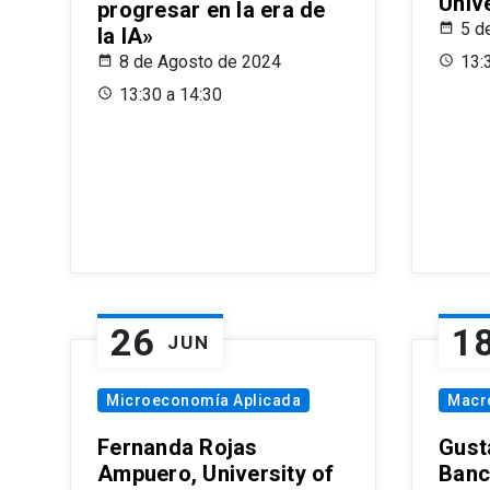
Univ
progresar en la era de
5 d
la IA»
8 de Agosto de 2024
13:
13:30 a 14:30
26
1
JUN
Microeconomía Aplicada
Macr
Fernanda Rojas
Gust
Ampuero, University of
Banc