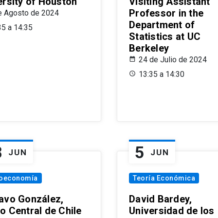
ersity of Houston
Visiting Assistant
Professor in the
e Agosto de 2024
Department of
35 a 14:35
Statistics at UC
Berkeley
24 de Julio de 2024
13:35 a 14:30
8
5
JUN
JUN
oeconomía
Teoría Económica
avo González,
David Bardey,
o Central de Chile
Universidad de los