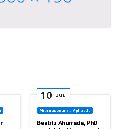
10
JUL
a
Microeconomía Aplicada
an
Beatriz Ahumada, PhD