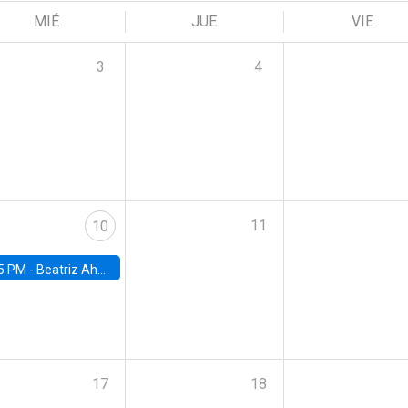
MIÉ
JUE
VIE
3
4
11
10
5 PM -
Beatriz Ahumada, PhD candidate, Universidad de Pittsburgh
17
18