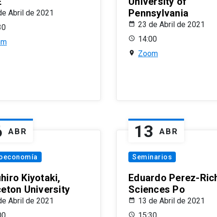
E
University of
Pennsylvania
de Abril de 2021
23 de Abril de 2021
30
14:00
om
Zoom
6
13
ABR
ABR
oeconomía
Seminarios
hiro Kiyotaki,
Eduardo Perez-Rich
ceton University
Sciences Po
de Abril de 2021
13 de Abril de 2021
00
15:30