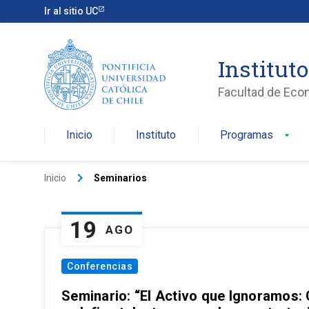
Ir al sitio UC
Institut
Facultad de Eco
Inicio
Instituto
Programas
arrow_drop_down
keyboard_arrow_right
Inicio
Seminarios
19
AGO
Conferencias
Seminario: “El Activo que Ignoramos: