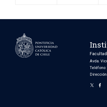
Inst
Facultad
Avda. Vic
Teléfono
Direcció