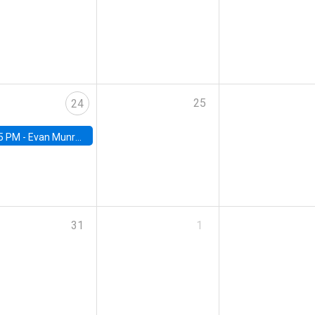
25
24
5 PM -
Evan Munro, Neyman Visiting Assistant Professor in the Department of Statistics at UC Berkeley
31
1