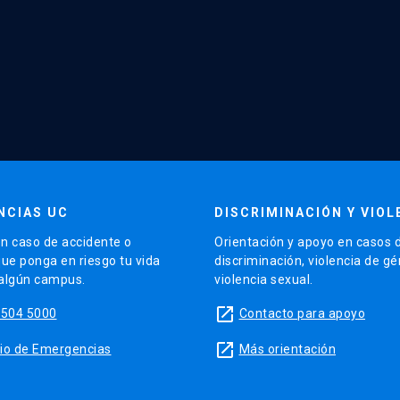
NCIAS UC
DISCRIMINACIÓN Y VIOL
n caso de accidente o
Orientación y apoyo en casos 
que ponga en riesgo tu vida
discriminación, violencia de g
 algún campus.
violencia sexual.
launch
5504 5000
Contacto para apoyo
launch
sitio de Emergencias
Más orientación