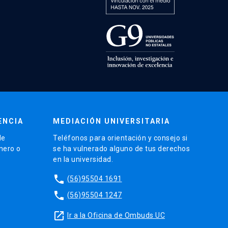
ENCIA
MEDIACIÓN UNIVERSITARIA
de
Teléfonos para orientación y consejo si
énero o
se ha vulnerado alguno de tus derechos
en la universidad.
phone
(56)95504 1691
phone
(56)95504 1247
launch
Ir a la Oficina de Ombuds UC