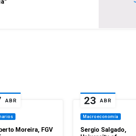
ia”
7
23
ABR
ABR
narios
Macroeconomía
erto Moreira, FGV
Sergio Salgado,