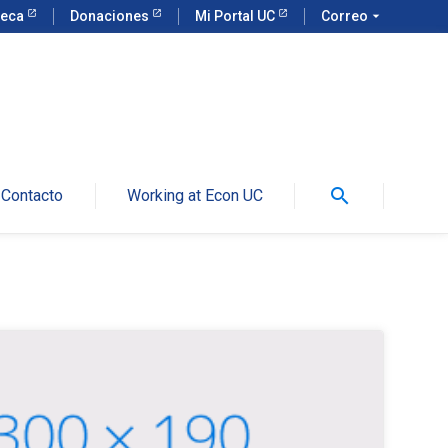
teca
Donaciones
Mi Portal UC
Correo
arrow_drop_down
search
Contacto
Working at Econ UC