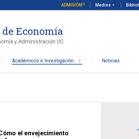
ADMISIÓN
Medios
arrow_drop_down
Biblio
o de Economía
nomía y Administración UC
Académicos e Investigación
Noticias
arrow_drop_down
 Cómo el envejecimiento