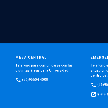
MESA CENTRAL
EMERGE
Teléfono para comunicarse con las
Teléfono e
distintas áreas de la Universidad.
situación 
dentro de
phone
(56)95504 4000
phone
(56)9
launch
Ir al 